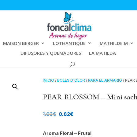
MAISON BERGER
LOTHANTIQUE
MATHILDE M
DIFUSORES Y QUEMADORES
LA MATILDA
INICIO
/
BOLES D'OLOR
/
PARA EL ARMARIO
/ PEAR 
PEAR BLOSSOM – Mini sachet
El
El
1.03
€
0.82
€
precio
precio
Aroma Floral – Frutal
original
actual