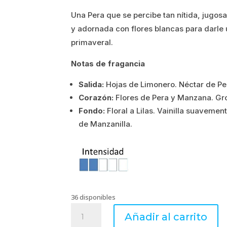
Una Pera que se percibe tan nítida, jugosa 
era:
es:
y adornada con flores blancas para darle
1.03€.
0.82€.
primaveral.
Notas de fragancia
Salida:
Hojas de Limonero. Néctar de Pe
Corazón:
Flores de Pera y Manzana. Gro
Fondo:
Floral a Lilas. Vainilla suaveme
de Manzanilla.
36 disponibles
PEAR
Añadir al carrito
BLOSSOM