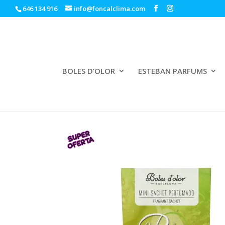
646 134 916
info@foncalclima.com
BOLES D’OLOR
ESTEBAN PARFUMS