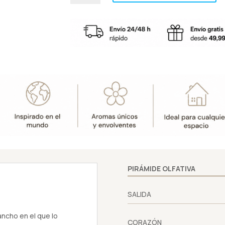
-
Mini
sachet
-
Boles
d'olor
cantidad
PIRÁMIDE OLFATIVA
SALIDA
ancho en el que lo
CORAZÓN