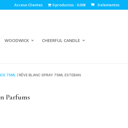
Acceso Clientes
0 productos
0.00€
0 elementos
WOODWICK
CHEERFUL CANDLE
NCE 75ML
/ RÊVE BLANC SPRAY 75ML ESTEBAN
an Parfums