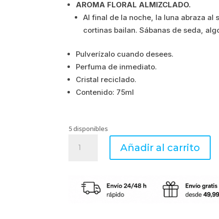
AROMA FLORAL ALMIZCLADO.
original
actual
Al final de la noche, la luna abraza al 
cortinas bailan. Sábanas de seda, alg
era:
es:
19.90€.
15.92€.
Pulverízalo cuando desees.
Perfuma de inmediato.
Cristal reciclado.
Contenido: 75ml
5 disponibles
Rêve
Añadir al carrito
Blanc
Spray
75ml
Esteban
Parfums
cantidad