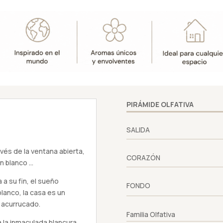
PIRÁMIDE OLFATIVA
SALIDA
ravés de la ventana abierta,
CORAZÓN
ón blanco …
 a su fin, el sueño
FONDO
blanco, la casa es un
 acurrucado.
Familia Olfativa
a la inmaculada blancura