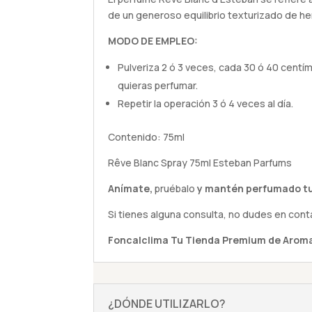
de un generoso equilibrio texturizado de h
MODO DE EMPLEO:
Pulveriza 2 ó 3 veces, cada 30 ó 40 centí
quieras perfumar.
Repetir la operación 3 ó 4 veces al día.
Contenido: 75ml
Rêve Blanc Spray 75ml Esteban Parfums
Anímate,
pruébalo
y mantén perfumado tu
Si tienes alguna
consulta
, no dudes en cont
Foncalclima
Tu Tienda Premium de Aroma
¿DÓNDE UTILIZARLO?