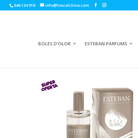
646 134 916
info@foncalclima.com
BOLES D’OLOR
ESTEBAN PARFUMS