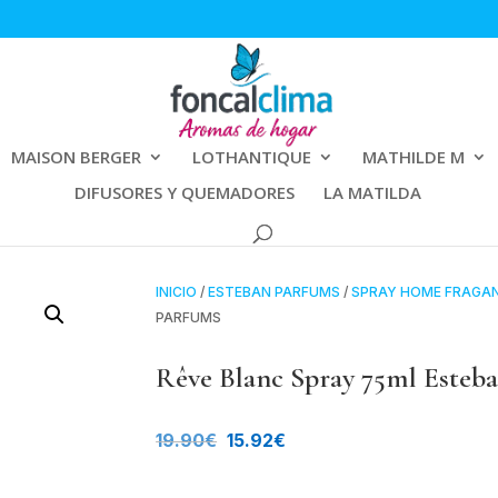
MAISON BERGER
LOTHANTIQUE
MATHILDE M
DIFUSORES Y QUEMADORES
LA MATILDA
INICIO
/
ESTEBAN PARFUMS
/
SPRAY HOME FRAGA
PARFUMS
Rêve Blanc Spray 75ml Esteb
El
El
19.90
€
15.92
€
precio
precio