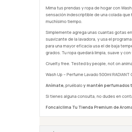
Mima tus prendas y ropa de hogar con Wash
sensación indescriptible de una colada que 
muchísimo tiempo.
Simplemente agrega unas cuantas gotas en 
suavizante de la lavadora, y usa el programa
para una mayor eficacia usa el de baja temp
grados. Tu ropa quedará limpia, suave y con
Cruelty free. Tested by people, not on anima
Wash Up – Perfume Lavado 500ml RADIANT O
Anímate,
pruébalo
y mantén perfumados t
Si tienes alguna
consulta
, no dudes en cont
Foncalclima
Tu Tienda Premium de Aroma