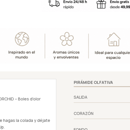
Lavado
500ml
RADIANT
ORCHID
-
Boles
d'olor
cantidad
PIRÁMIDE OLFATIVA
SALIDA
RCHID – Boles d’olor
CORAZÓN
e hagas la colada y déjate
Up.
FONDO