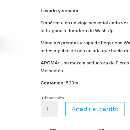
precio
precio
Lavado y secado
original
actual
Embárcate en un viaje sensorial cada vez 
era:
es:
la fragancia duradera de Wash Up.
25.65€.
20.52€.
Mima tus prendas y ropa de hogar con Wa
indescriptible de una colada que huele d
AROMA:
Una mezcla seductora de Flores d
Melocotón.
Contenido:
500ml.
3 disponibles
Wash
Añadir al carrito
Up
-
Perfume