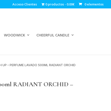
Acceso Clientes
0 productos
0.00€
0 elementos
WOODWICK
CHEERFUL CANDLE
H UP – PERFUME LAVADO 500ML RADIANT ORCHID
o 500ml RADIANT ORCHID –