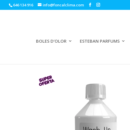
646 134 916
info@foncalclima.com
BOLES D’OLOR
ESTEBAN PARFUMS