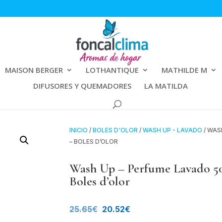
MAISON BERGER
LOTHANTIQUE
MATHILDE M
DIFUSORES Y QUEMADORES
LA MATILDA
INICIO
/
BOLES D'OLOR
/
WASH UP - LAVADO
/ WAS
– BOLES D’OLOR
Wash Up – Perfume Lavad
Boles d’olor
El
El
25.65
€
20.52
€