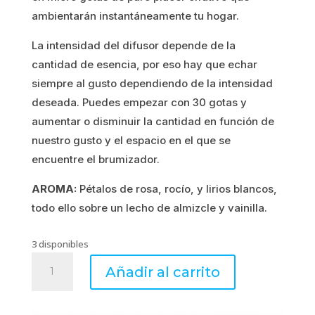
ambientarán instantáneamente tu hogar.
11.65€.
9.32€.
La intensidad del difusor depende de la
cantidad de esencia, por eso hay que echar
siempre al gusto dependiendo de la intensidad
deseada. Puedes empezar con 30 gotas y
aumentar o disminuir la cantidad en función de
nuestro gusto y el espacio en el que se
encuentre el brumizador.
AROMA:
Pétalos de rosa, rocío, y lirios blancos,
todo ello sobre un lecho de almizcle y vainilla.
3 disponibles
WHITE
Añadir al carrito
GLOWING
-
Bruma