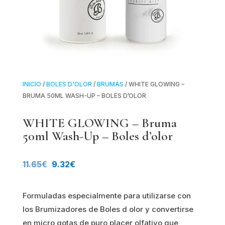
INICIO
/
BOLES D'OLOR
/
BRUMAS
/ WHITE GLOWING –
BRUMA 50ML WASH-UP – BOLES D’OLOR
WHITE GLOWING – Bruma
50ml Wash-Up – Boles d’olor
El
El
11.65
€
9.32
€
precio
precio
Formuladas especialmente para utilizarse con
original
actual
los Brumizadores de Boles d olor y convertirse
era:
es:
en micro gotas de puro placer olfativo que