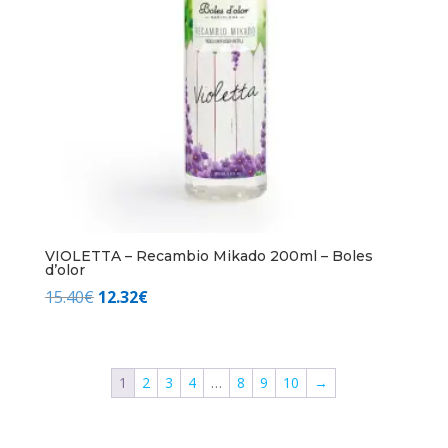
VIOLETTA – Recambio Mikado 200ml – Boles
d’olor
El
El
15.40
€
12.32
€
precio
precio
original
actual
era:
es:
1
2
3
4
…
8
9
10
→
15.40€.
12.32€.