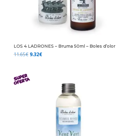
LOS 4 LADRONES – Bruma 50ml – Boles d’olor
El
El
11.65
€
9.32
€
precio
precio
original
actual
era:
es:
11.65€.
9.32€.