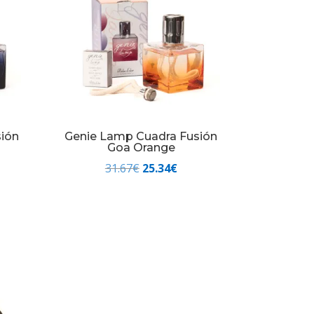
ión
Genie Lamp Cuadra Fusión
Goa Orange
El
El
31.67
€
25.34
€
io
precio
precio
al
original
actual
era:
es:
4€.
31.67€.
25.34€.