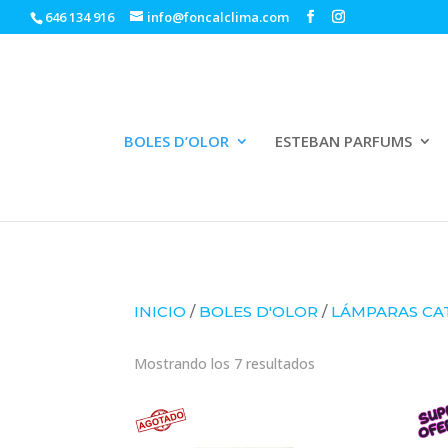
646 134 916
info@foncalclima.com
BOLES D’OLOR
ESTEBAN PARFUMS
INICIO
/
BOLES D'OLOR
/
LÁMPARAS CAT
Ordenado
Mostrando los 7 resultados
por
los
últimos