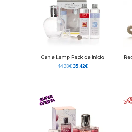
Genie Lamp Pack de Inicio
Re
El
El
44.28
€
35.42
€
precio
precio
original
actual
era:
es:
44.28€.
35.42€.