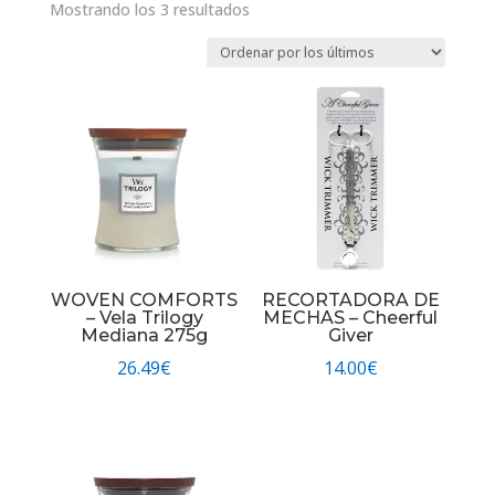
Ordenado
Mostrando los 3 resultados
por
los
últimos
WOVEN COMFORTS
RECORTADORA DE
– Vela Trilogy
MECHAS – Cheerful
Mediana 275g
Giver
26.49
€
14.00
€