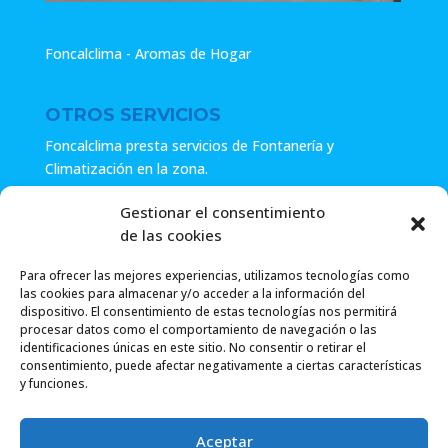
Foncalclima - Aromas de Hogar
OTROS SERVICIOS
Foncalclima presta servicios de Fontanería y
Climatización en la zona.
Especialistas en sistemas de Osmosis.
Gestionar el consentimiento
de las cookies
Pide presupuesto sin compromiso o llámanos y haz tu
consulta.
Para ofrecer las mejores experiencias, utilizamos tecnologías como
las cookies para almacenar y/o acceder a la información del
dispositivo. El consentimiento de estas tecnologías nos permitirá
procesar datos como el comportamiento de navegación o las
identificaciones únicas en este sitio. No consentir o retirar el
consentimiento, puede afectar negativamente a ciertas características
y funciones.
Foncalclima 2018 |
Política de Privacidad
|
Envío
Aceptar
Gratuito a partir de 49.99€
|