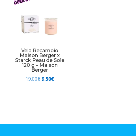
Vela Recambio
Maison Berger x
Starck Peau de Soie
120 g – Maison
Berger
El
El
19.00
€
9.50
€
precio
precio
original
actual
era:
es:
19.00€.
9.50€.