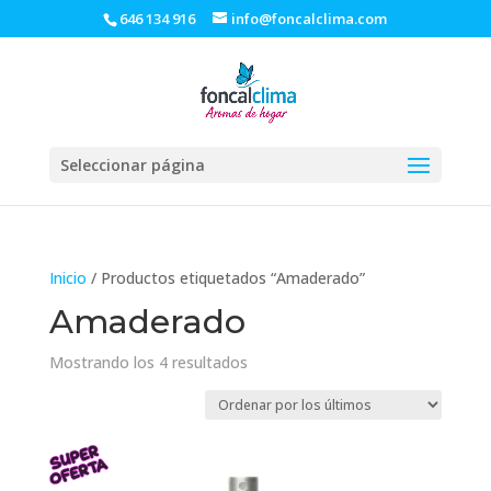
646 134 916
info@foncalclima.com
Seleccionar página
Inicio
/ Productos etiquetados “Amaderado”
Amaderado
Ordenado
Mostrando los 4 resultados
por
los
últimos