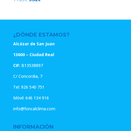
precio
precio
original
actual
era:
es:
11.65€.
9.32€.
¿DÓNDE ESTAMOS?
Alcázar de San Juan
13600 – Ciudad Real
CIF:
B13538897
C/ Concordia, 7
Tel:
926 540 751
Móvil:
646 134 916
info@foncalclima.com
INFORMACIÓN