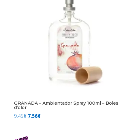
GRANADA – Ambientador Spray 100ml – Boles
d’olor
El
El
9.45
€
7.56
€
precio
precio
original
actual