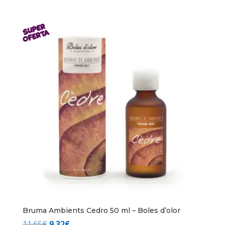
precio
precio
original
actual
era:
es:
9.44€.
7.55€.
Bruma Ambients Cedro 50 ml – Boles d’olor
El
El
11.65
€
9.32
€