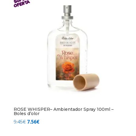
era:
es:
9.45€.
7.56€.
ROSE WHISPER– Ambientador Spray 100ml –
Boles d’olor
El
El
9.45
€
7.56
€
precio
precio