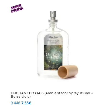
original
actual
era:
es:
9.45€.
7.56€.
ENCHANTED OAK– Ambientador Spray 100ml –
Boles d’olor
El
El
9.44
€
7.55
€