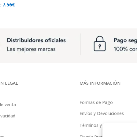
El
El
€
7.56
€
precio
precio
original
actual
era:
es:
9.45€.
7.56€.
N LEGAL
MÁS INFORMACIÓN
Formas de Pago
de venta
Envíos y Devoluciones
ivacidad
Términos y Condiciones
os
Tienda Premium «Boles d’ol