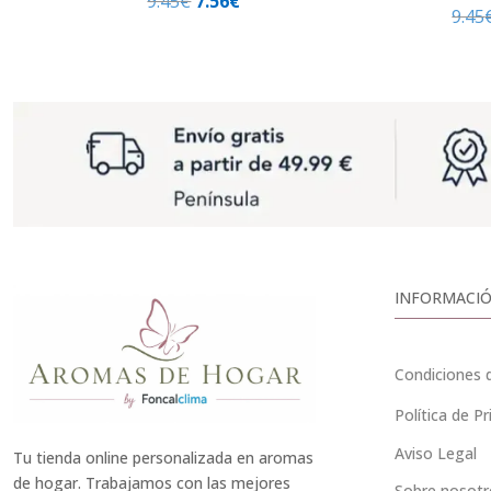
El
El
9.45
€
7.56
€
9.45
precio
precio
original
actual
era:
es:
9.45€.
7.56€.
INFORMACIÓ
Condiciones 
Política de Pr
Aviso Legal
Tu tienda online personalizada en aromas
de hogar. Trabajamos con las mejores
Sobre nosotr