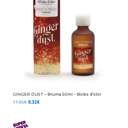
GINGER DUST – Bruma 50ml – Boles d’olor
El
El
11.65
€
9.32
€
precio
precio
original
actual
era:
es: