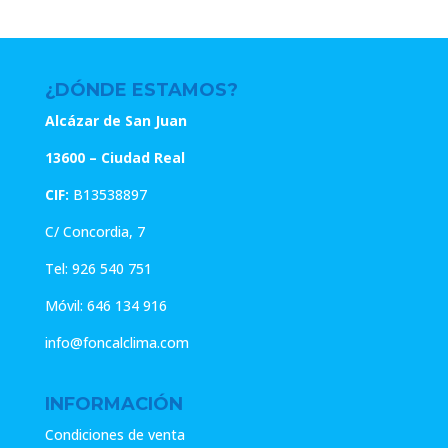
original
actual
era:
es:
9.45€.
7.56€.
¿DÓNDE ESTAMOS?
Alcázar de San Juan
13600 – Ciudad Real
CIF:
B13538897
C/ Concordia, 7
Tel:
926 540 751
Móvil:
646 134 916
info@foncalclima.com
INFORMACIÓN
Condiciones de venta