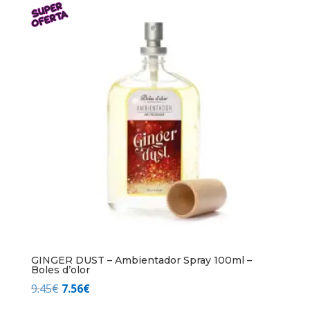
era:
es:
15.40€.
12.32€.
GINGER DUST – Ambientador Spray 100ml –
Boles d’olor
El
El
9.45
€
7.56
€
precio
precio