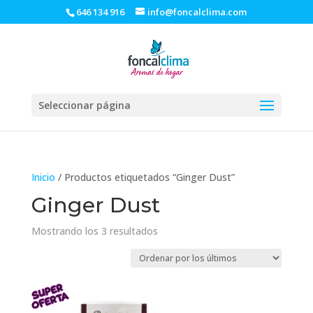
646 134 916
info@foncalclima.com
Seleccionar página
Inicio
/ Productos etiquetados “Ginger Dust”
Ginger Dust
Ordenado
Mostrando los 3 resultados
por
los
últimos