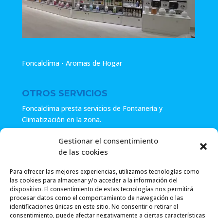
Foncalclima - Aromas de Hogar
OTROS SERVICIOS
Foncalclima presta servicios de Fontanería y
Climatización en la zona.
Especialistas en sistemas de Osmosis.
Gestionar el consentimiento
de las cookies
Pide presupuesto sin compromiso o llámanos y haz tu
consulta.
Para ofrecer las mejores experiencias, utilizamos tecnologías como
las cookies para almacenar y/o acceder a la información del
dispositivo. El consentimiento de estas tecnologías nos permitirá
procesar datos como el comportamiento de navegación o las
identificaciones únicas en este sitio. No consentir o retirar el
consentimiento, puede afectar negativamente a ciertas características