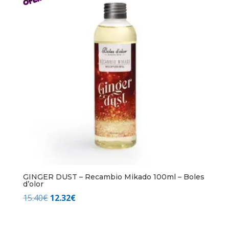
11.65€.
9.32€.
GINGER DUST – Recambio Mikado 100ml – Boles
d’olor
El
El
15.40
€
12.32
€
precio
precio
original
actual