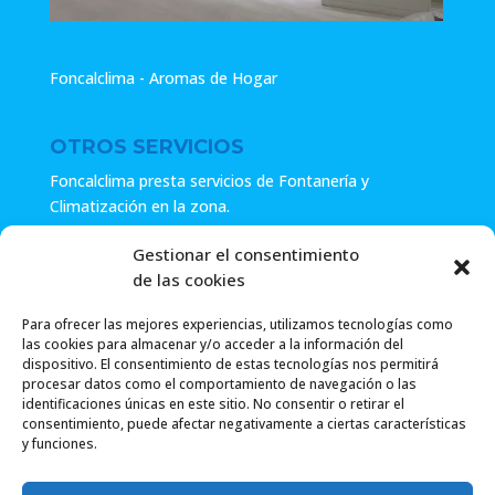
Foncalclima - Aromas de Hogar
OTROS SERVICIOS
Foncalclima presta servicios de Fontanería y
Climatización en la zona.
Especialistas en sistemas de Osmosis.
Gestionar el consentimiento
de las cookies
Pide presupuesto sin compromiso o llámanos y haz tu
consulta.
Para ofrecer las mejores experiencias, utilizamos tecnologías como
las cookies para almacenar y/o acceder a la información del
dispositivo. El consentimiento de estas tecnologías nos permitirá
procesar datos como el comportamiento de navegación o las
identificaciones únicas en este sitio. No consentir o retirar el
consentimiento, puede afectar negativamente a ciertas características
y funciones.
Foncalclima 2018 |
Política de Privacidad
|
Envío