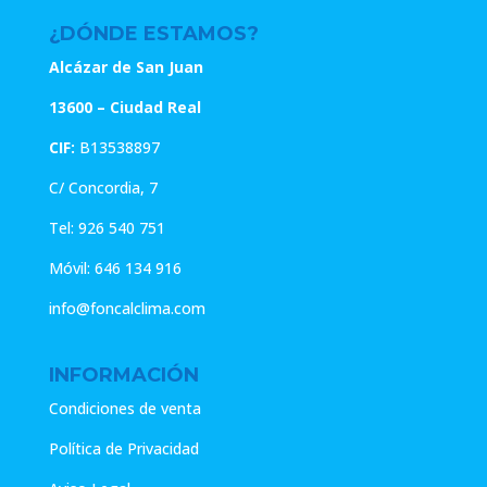
41.73€.
33.38€.
¿DÓNDE ESTAMOS?
Alcázar de San Juan
13600 – Ciudad Real
CIF:
B13538897
C/ Concordia, 7
Tel:
926 540 751
Móvil:
646 134 916
info@foncalclima.com
INFORMACIÓN
Condiciones de venta
Política de Privacidad