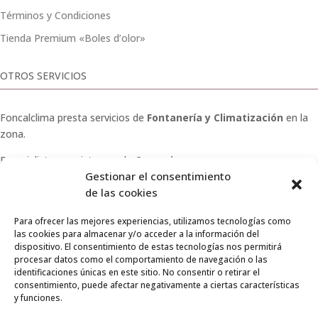
Términos y Condiciones
Tienda Premium «Boles d’olor»
OTROS SERVICIOS
Foncalclima presta servicios de
Fontanería y Climatización
en la
zona.
Especialistas en sistemas de
Osmosis
.
Gestionar el consentimiento
Pide presupuesto sin compromiso o llámanos y haz tu
de las cookies
consulta.
Para ofrecer las mejores experiencias, utilizamos tecnologías como
las cookies para almacenar y/o acceder a la información del
dispositivo. El consentimiento de estas tecnologías nos permitirá
procesar datos como el comportamiento de navegación o las
identificaciones únicas en este sitio. No consentir o retirar el
© 2026 Foncalclima · Todos los derechos reservados
consentimiento, puede afectar negativamente a ciertas características
y funciones.
Aviso Legal
|
Privacidad
|
Envíos
|
Condiciones de venta