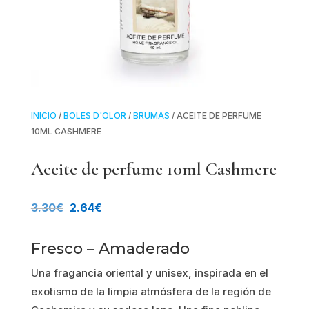
INICIO
/
BOLES D'OLOR
/
BRUMAS
/ ACEITE DE PERFUME
10ML CASHMERE
Aceite de perfume 10ml Cashmere
El
El
3.30
€
2.64
€
precio
precio
Fresco – Amaderado
original
actual
Una fragancia oriental y unisex, inspirada en el
era:
es:
exotismo de la limpia atmósfera de la región de