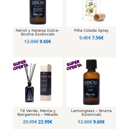
Neroli y Naranja Dulce-
Piña Colada Spray
Bruma Essencials
El
El
9.45
€
7.56
€
El
El
12.00
€
9.60
€
precio
precio
precio
precio
original
actual
original
actual
era:
es:
era:
es:
9.45€.
7.56€.
12.00€.
9.60€.
Té Verde, Menta y
Lemongrass – Bruma
Bergamota – Mikado
Essencials
El
El
El
El
29.99
€
23.99
€
12.00
€
9.60
€