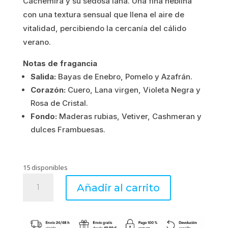
Cachemira y su sedosa lana. Una fina neblina
3.30€.
2.64€.
con una textura sensual que llena el aire de
vitalidad, percibiendo la cercanía del cálido
verano.
Notas de fragancia
Salida:
Bayas de Enebro, Pomelo y Azafrán.
Corazón:
Cuero, Lana virgen, Violeta Negra y
Rosa de Cristal.
Fondo:
Maderas rubias, Vetiver, Cashmeran y
dulces Frambuesas.
15 disponibles
Aceite
Añadir al carrito
de
perfume
10ml
Cashmere