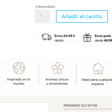
3 disponibles
Bruma
Añadir al carrito
Ambients
Rose
Des
Sables
50
ml
–
Boles
d'olor
cantidad
PIRÁMIDE OLFATIVA