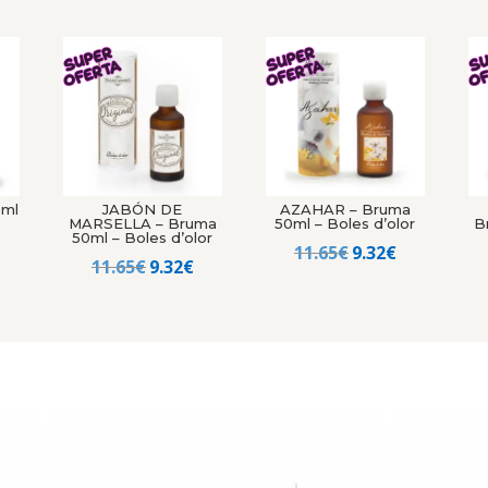
0ml
JABÓN DE
AZAHAR – Bruma
MARSELLA – Bruma
50ml – Boles d’olor
B
50ml – Boles d’olor
l
El
El
11.65
€
9.32
€
El
El
11.65
€
9.32
€
recio
precio
precio
precio
precio
al
ctual
original
actual
original
actual
s:
era:
es:
era:
es:
.
.32€.
11.65€.
9.32€.
11.65€.
9.32€.