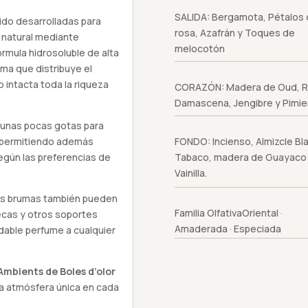
SALIDA: Bergamota, Pétalos
ido desarrolladas para
rosa, Azafrán y Toques de
 natural mediante
melocotón
órmula hidrosoluble de alta
ma que distribuye el
intacta toda la riqueza
CORAZÓN: Madera de Oud, 
Damascena, Jengibre y Pimie
 unas pocas gotas para
, permitiendo además
FONDO: Incienso, Almizcle Bl
según las preferencias de
Tabaco, madera de Guayaco
Vainilla.
tas brumas también pueden
Familia OlfativaOriental ·
secas y otros soportes
Amaderada · Especiada
dable perfume a cualquier
Ambients de Boles d’olor
na atmósfera única en cada