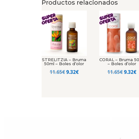
Productos relacionados
STRELITZIA – Bruma
CORAL – Bruma 5
50ml – Boles d’olor
– Boles d’olor
El
El
El
E
11.65
€
9.32
€
11.65
€
9.32
€
precio
precio
precio
p
original
actual
origin
a
era:
es:
era:
e
11.65€.
9.32€.
11.65€
9