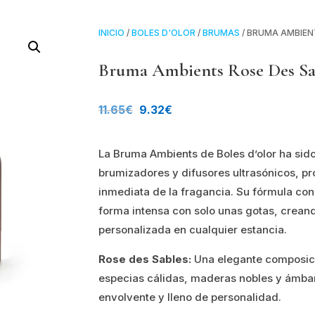
INICIO
/
BOLES D'OLOR
/
BRUMAS
/ BRUMA AMBIENT
Bruma Ambients Rose Des Sabl
El
El
11.65
€
9.32
€
precio
precio
La Bruma Ambients de Boles d’olor ha sid
original
actual
brumizadores y difusores ultrasónicos, p
era:
es:
inmediata de la fragancia. Su fórmula co
forma intensa con solo unas gotas, crean
11.65€.
9.32€.
personalizada en cualquier estancia.
Rose des Sables:
Una elegante composici
especias cálidas, maderas nobles y ámbar
envolvente y lleno de personalidad.