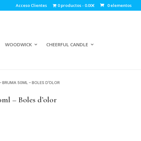
Acceso Clientes
0 productos
0.00€
0 elementos
WOODWICK
CHEERFUL CANDLE
 – BRUMA 50ML – BOLES D’OLOR
l – Boles d’olor