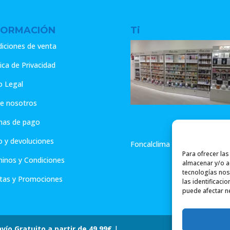
FORMACIÓN
Ti
iciones de venta
tica de Privacidad
o Legal
e nosotros
mas de pago
o y devoluciones
Foncalclima - Aromas de Hog
Para ofrecer la
inos y Condiciones
almacenar y/o ac
tecnologías nos
tas y Promociones
las identificaci
puede afectar ne
nvío Gratuito a partir de 49.99€
|