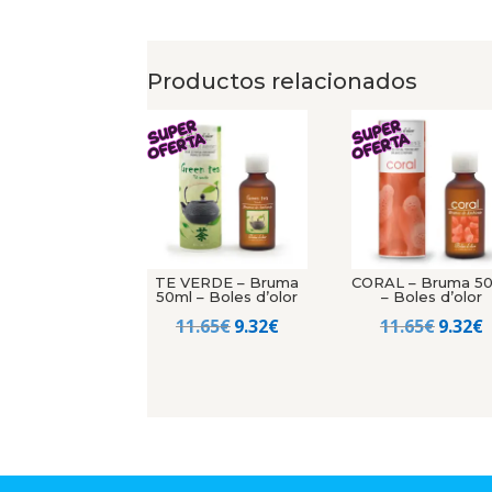
Productos relacionados
TE VERDE – Bruma
CORAL – Bruma 5
50ml – Boles d’olor
– Boles d’olor
El
El
El
E
11.65
€
9.32
€
11.65
€
9.32
€
precio
precio
precio
p
original
actual
origin
a
era:
es:
era:
e
11.65€.
9.32€.
11.65€
9