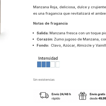
Manzana Roja, deliciosa, dulce y crujient
era:
es:
es una fragancia que revitalizará el ambie
11.65€.
9.32€.
Notas de fragancia
Salida:
Manzana fresca con un toque pi
Corazón:
Zumo jugoso de Manzana, con 
Fondo:
Clavo, Azúcar, Almizcle y Vainill
Sin existencias