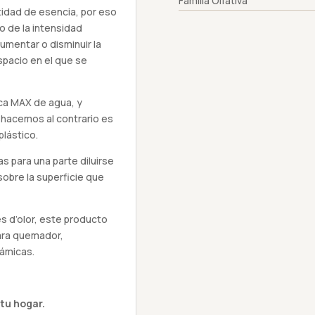
Familia Olfativa
tidad de esencia, por eso
 de la intensidad
mentar o disminuir la
spacio en el que se
ca MAX de agua, y
o hacemos al contrario es
lástico.
s para una parte diluirse
sobre la superficie que
s d’olor, este producto
ara quemador,
rámicas.
tu hogar.