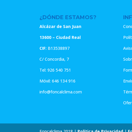
¿DÓNDE ESTAMOS?
IN
Alcázar de San Juan
Cond
13600 – Ciudad Real
Polí
CIF:
B13538897
Avis
C/ Concordia, 7
Sobr
Tel:
926 540 751
For
Móvil:
646 134 916
Enví
info@foncalclima.com
Térm
Ofer
Foncalclima 2018 |
Política de Privacidad
|
E