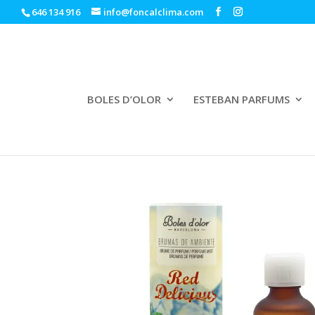
646 134 916
info@foncalclima.com
BOLES D’OLOR
ESTEBAN PARFUMS