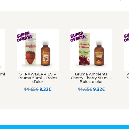
0ml
STRAWBERRIES –
Bruma Ambients
Bruma 50ml – Boles
Cherry Cherry 50 ml –
B
d’olor
Boles d’olor
l
El
El
El
El
11.65
€
9.32
€
11.65
€
9.32
€
recio
precio
precio
precio
precio
al
ctual
original
actual
original
actual
s:
era:
es:
era:
es:
.
.32€.
11.65€.
9.32€.
11.65€.
9.32€.