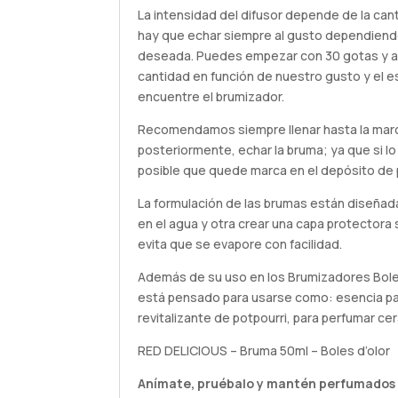
La intensidad del difusor depende de la can
hay que echar siempre al gusto dependiendo
deseada. Puedes empezar con 30 gotas y au
cantidad en función de nuestro gusto y el e
encuentre el brumizador.
Recomendamos siempre llenar hasta la mar
posteriormente, echar la bruma; ya que si l
posible que quede marca en el depósito de p
La formulación de las brumas están diseñada
en el agua y otra crear una capa protectora 
evita que se evapore con facilidad.
Además de su uso en los Brumizadores Bole
está pensado para usarse como: esencia p
revitalizante de potpourri, para perfumar ce
RED DELICIOUS – Bruma 50ml – Boles d’olor
Anímate,
pruébalo
y mantén perfumados 