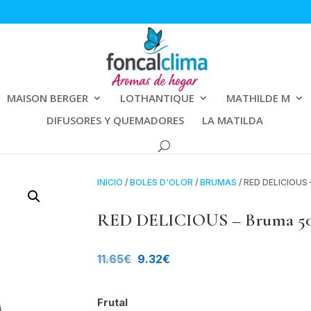
MAISON BERGER
LOTHANTIQUE
MATHILDE M
DIFUSORES Y QUEMADORES
LA MATILDA
INICIO
/
BOLES D'OLOR
/
BRUMAS
/ RED DELICIOUS
RED DELICIOUS – Bruma 50m
El
El
11.65
€
9.32
€
precio
precio
Frutal
original
actual