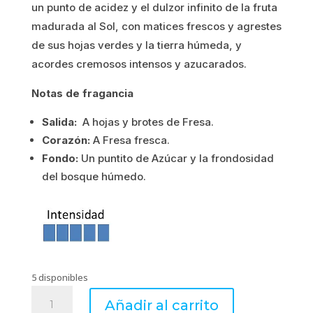
un punto de acidez y el dulzor infinito de la fruta
11.65€.
9.32€.
madurada al Sol, con matices frescos y agrestes
de sus hojas verdes y la tierra húmeda, y
acordes cremosos intensos y azucarados.
Notas de fragancia
Salida:
A hojas y brotes de Fresa.
Corazón:
A Fresa fresca.
Fondo:
Un puntito de Azúcar y la frondosidad
del bosque húmedo.
5 disponibles
STRAWBERRIES
Añadir al carrito
–