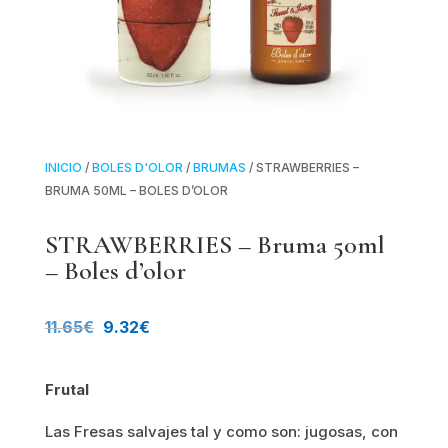
INICIO
/
BOLES D'OLOR
/
BRUMAS
/ STRAWBERRIES –
BRUMA 50ML – BOLES D’OLOR
STRAWBERRIES – Bruma 50ml
– Boles d’olor
El
El
11.65
€
9.32
€
precio
precio
Frutal
original
actual
Las Fresas salvajes tal y como son: jugosas, con
era:
es: