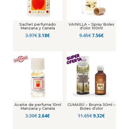
Sachet perfumado
VAINILLA – Spray Boles
Manzana y Canela
d’olor 100ml
El
El
El
El
3.97
€
3.18
€
9.45
€
7.56
€
precio
precio
precio
precio
original
actual
original
actual
era:
es:
era:
es:
3.97€.
3.18€.
9.45€.
7.56€.
Aceite de perfume 10ml
CUMARÚ – Bruma 50ml –
Manzana y Canela
Boles d’olor
El
El
El
El
3.30
€
2.64
€
11.65
€
9.32
€
precio
precio
precio
precio