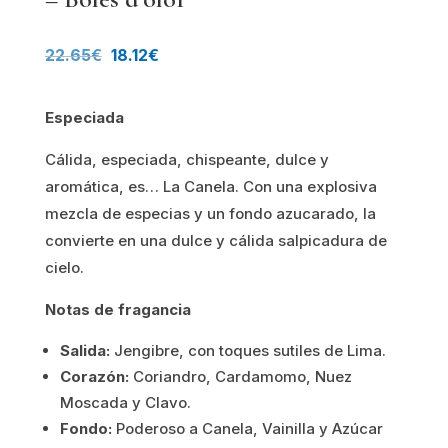
El
El
22.65
€
18.12
€
precio
precio
Especiada
original
actual
Cálida, especiada, chispeante, dulce y
era:
es:
aromática, es… La Canela. Con una explosiva
22.65€.
18.12€.
mezcla de especias y un fondo azucarado, la
convierte en una dulce y cálida salpicadura de
cielo.
Notas de fragancia
Salida:
Jengibre, con toques sutiles de Lima.
Corazón:
Coriandro, Cardamomo, Nuez
Moscada y Clavo.
Fondo:
Poderoso a Canela, Vainilla y Azúcar