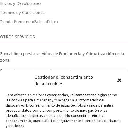
Envíos y Devoluciones
Términos y Condiciones
Tienda Premium «Boles d’olor»
OTROS SERVICIOS
Foncalclima presta servicios de
Fontanería y Climatización
en la
zona.
Especialistas en sistemas de
Osmosis
.
Gestionar el consentimiento
Pide presupuesto sin compromiso o llámanos y haz tu
de las cookies
consulta.
Para ofrecer las mejores experiencias, utilizamos tecnologías como
las cookies para almacenar y/o acceder a la información del
dispositivo. El consentimiento de estas tecnologías nos permitirá
procesar datos como el comportamiento de navegación o las
identificaciones únicas en este sitio. No consentir o retirar el
© 2026 Foncalclima · Todos los derechos reservados
consentimiento, puede afectar negativamente a ciertas características
y funciones.