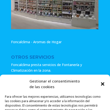
Foncalclima - Aromas de Hogar
OTROS SERVICIOS
Foncalclima presta servicios de Fontanería y
Climatización en la zona.
Especialistas en sistemas de Osmosis.
Gestionar el consentimiento
de las cookies
Pide presupuesto sin compromiso o llámanos y haz tu
consulta.
Para ofrecer las mejores experiencias, utilizamos tecnologías como
las cookies para almacenar y/o acceder a la información del
dispositivo. El consentimiento de estas tecnologías nos permitirá
procesar datos como el comportamiento de navegación o las