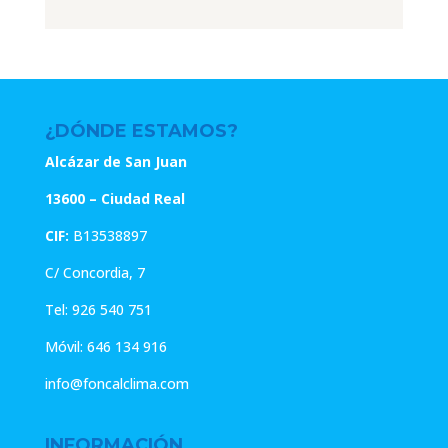
original
actual
original
actual
era:
es:
era:
es:
4.67€.
3.74€.
4.67€.
3.74€.
¿DÓNDE ESTAMOS?
Alcázar de San Juan
13600 – Ciudad Real
CIF:
B13538897
C/ Concordia, 7
Tel:
926 540 751
Móvil:
646 134 916
info@foncalclima.com
INFORMACIÓN