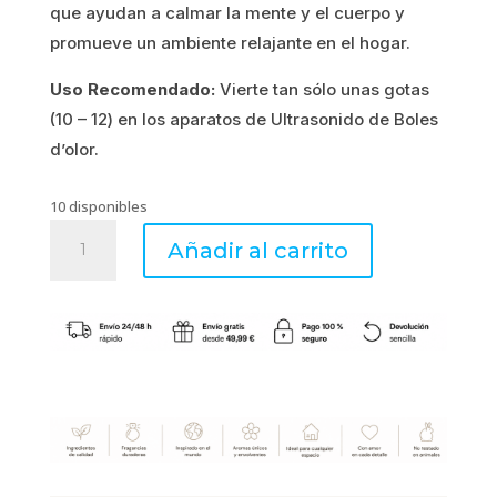
4.67€.
3.74€.
que ayudan a calmar la mente y el cuerpo y
promueve un ambiente relajante en el hogar.
Uso Recomendado:
Vierte tan sólo unas gotas
(10 – 12) en los aparatos de Ultrasonido de Boles
d’olor.
10 disponibles
Aceite
Añadir al carrito
Essencials
10
ml
Cedro
cantidad