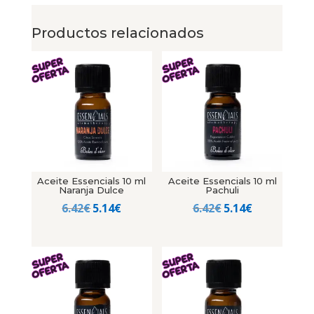
Productos relacionados
Aceite Essencials 10 ml
Aceite Essencials 10 ml
Naranja Dulce
Pachuli
El
El
El
El
6.42
€
5.14
€
6.42
€
5.14
€
precio
precio
precio
precio
original
actual
original
actual
era:
es:
era:
es:
6.42€.
5.14€.
6.42€.
5.14€.