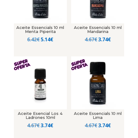
Aceite Essencials 10 ml
Aceite Essencials 10 ml
Menta Piperita
Mandarina
El
El
El
El
6.42
€
5.14
€
4.67
€
3.74
€
precio
precio
precio
precio
original
actual
original
actual
era:
es:
era:
es:
6.42€.
5.14€.
4.67€.
3.74€.
Aceite Esencial Los 4
Aceite Essencials 10 ml
Ladrones 10ml
Lima
El
El
El
El
4.67
€
3.74
€
4.67
€
3.74
€
precio
precio
precio
precio