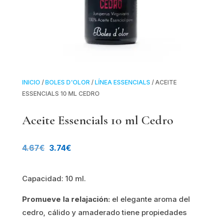
INICIO
/
BOLES D'OLOR
/
LÍNEA ESSENCIALS
/ ACEITE
ESSENCIALS 10 ML CEDRO
Aceite Essencials 10 ml Cedro
El
El
4.67
€
3.74
€
precio
precio
Capacidad: 10 ml.
original
actual
Promueve la relajación:
el elegante aroma del
era:
es:
cedro, cálido y amaderado tiene propiedades