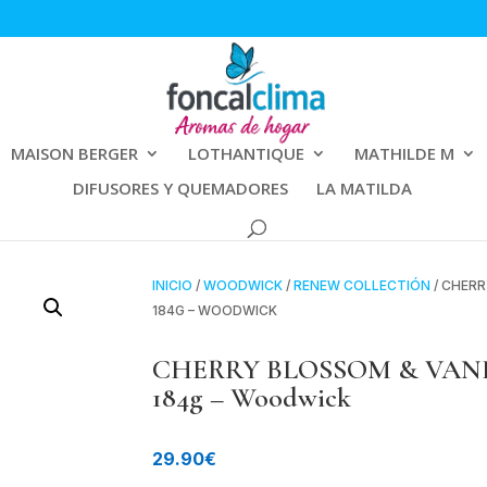
MAISON BERGER
LOTHANTIQUE
MATHILDE M
DIFUSORES Y QUEMADORES
LA MATILDA
INICIO
/
WOODWICK
/
RENEW COLLECTIÓN
/ CHERR
184G – WOODWICK
CHERRY BLOSSOM & VANIL
184g – Woodwick
29.90
€