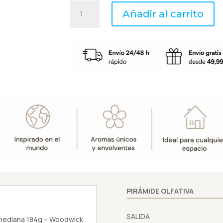
CHERRY
Añadir al carrito
BLOSSOM
&
VANILLA
-
ReNew
Vela
mediana
184g
-
Woodwick
cantidad
PIRÁMIDE OLFATIVA
SALIDA
mediana 184g – Woodwick