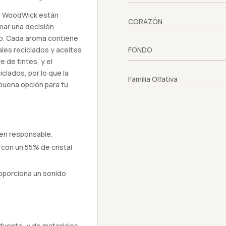
e WoodWick están
CORAZÓN
mar una decisión
ilo. Cada aroma contiene
ales reciclados y aceites
FONDO
e de tintes, y el
lados, por lo que la
Familia Olfativa
uena opción para tu
gen responsable.
 con un 55% de cristal
oporciona un sonido
 fuente, y de materiales