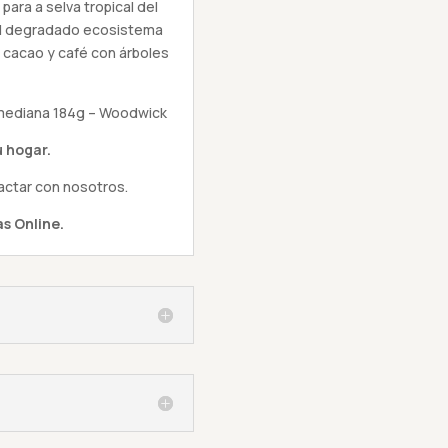
ara a selva tropical del
r el degradado ecosistema
 cacao y café con árboles
mediana 184g – Woodwick
 hogar.
actar con nosotros.
s Online.