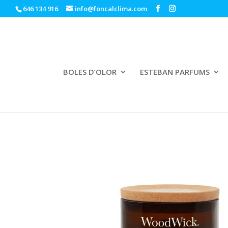
646 134 916
info@foncalclima.com
BOLES D’OLOR
ESTEBAN PARFUMS