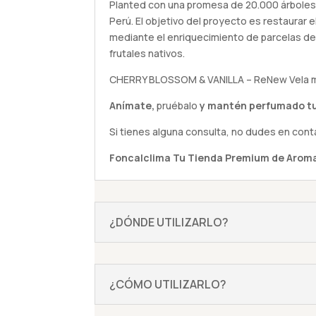
Planted con una promesa de 20.000 árboles p
Perú. El objetivo del proyecto es restaura
mediante el enriquecimiento de parcelas de
frutales nativos.
CHERRY BLOSSOM & VANILLA – ReNew Vela 
Anímate,
pruébalo
y mantén perfumado tu
Si tienes alguna
consulta
, no dudes en cont
Foncalclima
Tu Tienda Premium de Aroma
¿DÓNDE UTILIZARLO?
¿CÓMO UTILIZARLO?