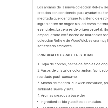
Los aromas de la nueva colección ReNew d
creados con conciencia, para ayudarte a to
meditada que identifique tu criterio de est
ingredientes de origen bio, así como materi
esenciales. La cera es de origen vegetal, libr
empaquetado está hecho de materiales recic
colección ReNew de WoodWick es una muy b
sofisticado ambiente.
PRINCIPALES CARACTERÍSTICAS:
Tapa de corcho, hecha de árboles de ori
Vasos de cristal de color ámbar, fabricado
reciclado post-consumo.
Mecha de madera PlusWick Innovation, pr
ambiente suave y sutil.
Aromas creados a base de:
Ingredientes bio y aceites esenciales.
Los ingredientes son rastreables hasta la