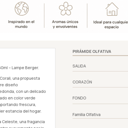
-
Lampe
Berger
cantidad
PIRÁMIDE OLFATIVA
SALIDA
50ml – Lampe Berger.
 Corali, una propuesta
CORAZÓN
tre diseño
redonda, con un delicado
bado en color verde
FONDO
aportando frescura,
er estancia del hogar.
Familia Olfativa
 Celeste, una fragancia