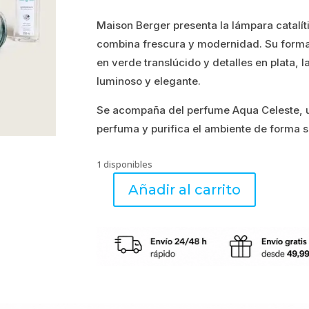
precio
precio
Maison Berger presenta la lámpara catalít
original
actual
combina frescura y modernidad. Su form
era:
es:
en verde translúcido y detalles en plata, 
luminoso y elegante.
50.00€.
40.00€.
Se acompaña del perfume Aqua Celeste, u
perfuma y purifica el ambiente de forma s
1 disponibles
Añadir al carrito
Cofre
Corali
VERDE
+
Aroma
Aqua
Celeste
250ml