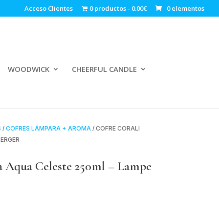
Acceso Clientes
0 productos
0.00€
0 elementos
WOODWICK
CHEERFUL CANDLE
S
/
COFRES LÁMPARA + AROMA
/ COFRE CORALI
BERGER
 Aqua Celeste 250ml – Lampe