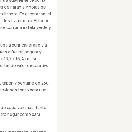
 entra suavemente por la
s de naranja y hojas de
talizante. En el corazón, el
a floral y armonía. El fondo
nte con una estela verde y
da a purificar el aire y a
una difusión segura y
x 13,7 x 16,4 cm, se
portando valor decorativo
r, tapón y perfume de 250
y cuidada tanto para uso
nde cada vez más, tanto
stro hogar como para
mar, mascotas, olores a