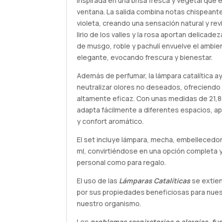
inspirada en una brisa fresca y vegetal que
ventana. La salida combina notas chispeante
violeta, creando una sensación natural y revi
lirio de los valles y la rosa aportan delicadez
de musgo, roble y pachulí envuelve el ambie
elegante, evocando frescura y bienestar.
Además de perfumar, la lámpara catalítica ayu
neutralizar olores no deseados, ofreciendo 
altamente eficaz. Con unas medidas de 21,8 
adapta fácilmente a diferentes espacios, a
y confort aromático.
El set incluye lámpara, mecha, embellecedo
ml, convirtiéndose en una opción completa 
personal como para regalo.
El uso de las
Lámparas Catalíticas
se extie
por sus propiedades beneficiosas para nue
nuestro organismo.
Los
problemas respiratorios o alergias, fu