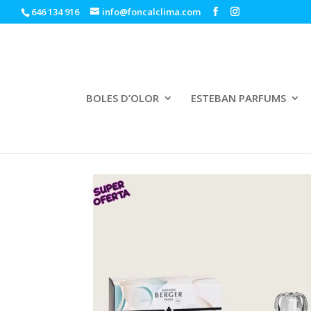
646 134 916
info@foncalclima.com
BOLES D’OLOR
ESTEBAN PARFUMS