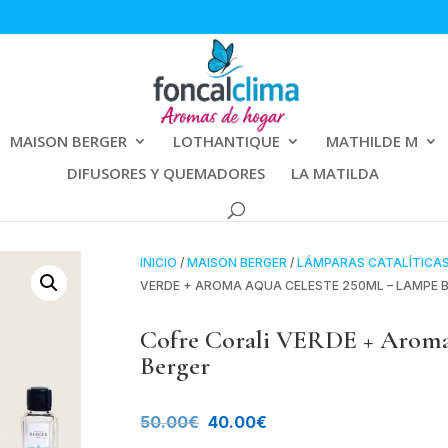
MAISON BERGER
LOTHANTIQUE
MATHILDE M
DIFUSORES Y QUEMADORES
LA MATILDA
INICIO
/
MAISON BERGER
/
LÁMPARAS CATALÍTICA
VERDE + AROMA AQUA CELESTE 250ML – LAMPE 
Cofre Corali VERDE + Aroma
Berger
El
El
50.00
€
40.00
€