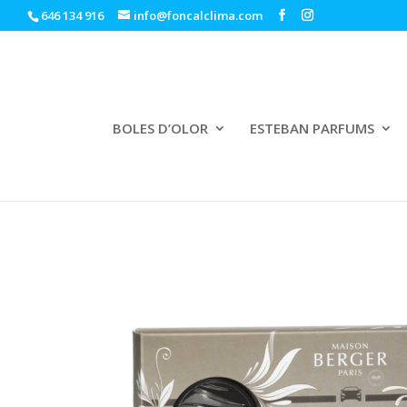
646 134 916
info@foncalclima.com
BOLES D’OLOR
ESTEBAN PARFUMS