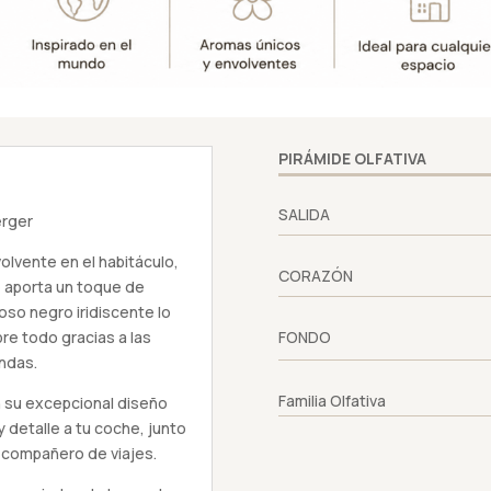
PIRÁMIDE OLFATIVA
SALIDA
erger
olvente en el habitáculo,
CORAZÓN
e aporta un toque de
moso negro iridiscente lo
re todo gracias a las
FONDO
ndas.
Familia Olfativa
 su excepcional diseño
y detalle a tu coche, junto
o compañero de viajes.