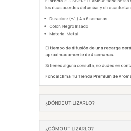
El
aroma
POUSSIERE D´AMBRE tiene notas e
los ricos acordes del ámbar y el reconfortan
Duracion: (+/-) 4 a 6 semanas
Color: Negro Irisado
Materia: Metal
El tiempo de difusión de una recarga cer
aproximadamente de 4 semanas.
Si tienes alguna
consulta
, no dudes en cont
Foncalclima
Tu Tienda Premium de Aroma
¿DÓNDE UTILIZARLO?
¿CÓMO UTILIZARLO?