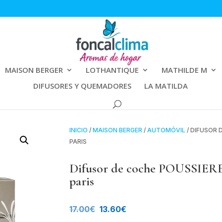
MAISON BERGER
LOTHANTIQUE
MATHILDE M
DIFUSORES Y QUEMADORES
LA MATILDA
INICIO
/
MAISON BERGER
/
AUTOMÓVIL
/ DIFUSOR 
PARIS
Difusor de coche POUSSIER
paris
El
El
17.00
€
13.60
€