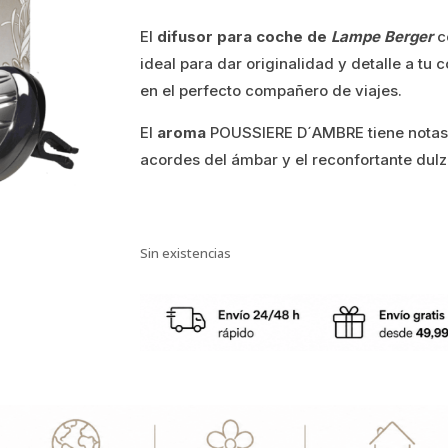
precio
precio
El
difusor para coche de
Lampe Berger
c
original
actual
ideal para dar originalidad y detalle a tu
era:
es:
en el perfecto compañero de viajes.
17.00€.
13.60€.
El
aroma
POUSSIERE D´AMBRE tiene notas e
acordes del ámbar y el reconfortante dulz
Sin existencias