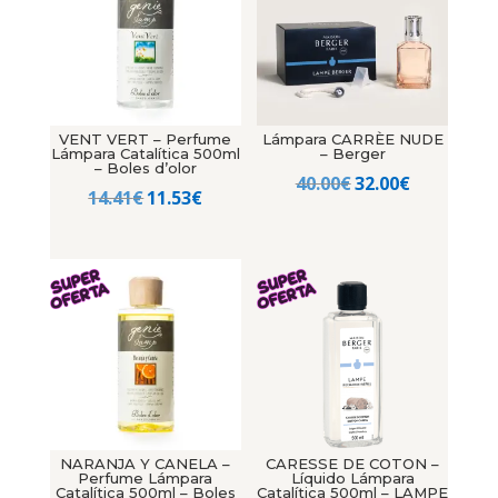
VENT VERT – Perfume
Lámpara CARRÈE NUDE
Lámpara Catalítica 500ml
– Berger
– Boles d’olor
El
El
40.00
€
32.00
€
El
El
14.41
€
11.53
€
precio
precio
precio
precio
original
actual
original
actual
era:
es:
era:
es:
40.00€.
32.00€.
14.41€.
11.53€.
NARANJA Y CANELA –
CARESSE DE COTON –
Perfume Lámpara
Líquido Lámpara
Catalítica 500ml – Boles
Catalítica 500ml – LAMPE