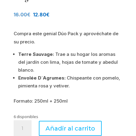
El
El
16.00
€
12.80
€
precio
precio
Compra este genial Dúo Pack y aprovéchate de
original
actual
su precio.
era:
es:
Terre Sauvage:
Trae a su hogar los aromas
16.00€.
12.80€.
del jardín con lima, hojas de tomate y abedul
blanco.
Envolée D´Agrumes:
Chispeante con pomelo,
pimienta rosa y vetiver.
Formato: 250ml + 250ml
6 disponibles
DÚO
Añadir al carrito
PACK