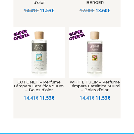
d’olor
BERGER
El
El
El
El
14.41
€
11.53
€
17.00
€
13.60
€
precio
precio
precio
precio
original
actual
original
actual
era:
es:
era:
es:
14.41€.
11.53€.
17.00€.
13.60€.
COTONET – Perfume
WHITE TULIP – Perfume
Lámpara Catalítica 500ml
Lámpara Catalítica 500ml
– Boles d’olor
– Boles d’olor
El
El
El
El
14.41
€
11.53
€
14.41
€
11.53
€
precio
precio
precio
precio
original
actual
original
actual
era:
es:
era:
es:
14.41€.
11.53€.
14.41€.
11.53€.