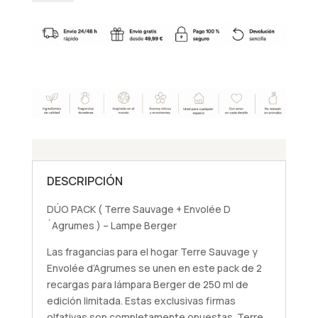
(
Terre
Sauvage
+
Envolée
D
´Agrumes
)
-
Lampe
Berger
DESCRIPCIÓN
cantidad
DÚO PACK ( Terre Sauvage + Envolée D
´Agrumes ) – Lampe Berger
Las fragancias para el hogar Terre Sauvage y
Envolée d’Agrumes se unen en este pack de 2
recargas para lámpara Berger de 250 ml de
edición limitada. Estas exclusivas firmas
olfativas son completamente opuestas. Terre