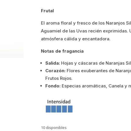
precio
precio
Frutal
original
actual
El aroma floral y fresco de los Naranjos Si
era:
es:
Aguamiel de las Uvas recién exprimidas. 
4.56€.
3.65€.
atmósfera cálida y encantadora.
Notas de fragancia
Salida:
Hojas y cáscaras de Naranjas Si
Corazón:
Flores exuberantes de Naranjo,
Frutos Rojos.
Fondo:
Especias aromáticas, Canela y 
10 disponibles