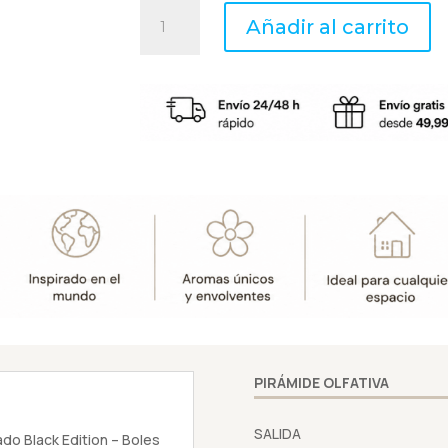
ENTRE
Añadir al carrito
UVAS
Y
NARANJOS...
-
Sachet
perfumado
Black
Edition
-
Boles
d'olor
cantidad
PIRÁMIDE OLFATIVA
SALIDA
o Black Edition – Boles