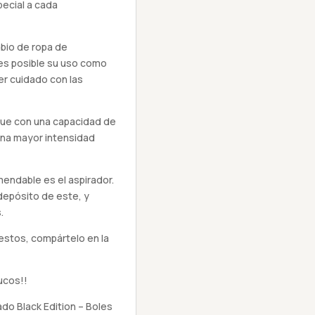
pecial a cada
mbio de ropa de
es posible su uso como
r cuidado con las
nque con una capacidad de
una mayor intensidad
ndable es el aspirador.
depósito de este, y
.
estos, compártelo en la
ucos!!
o Black Edition – Boles