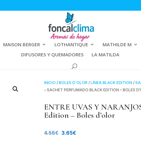
MAISON BERGER
LOTHANTIQUE
MATHILDE M
DIFUSORES Y QUEMADORES
LA MATILDA
INICIO
/
BOLES D'OLOR
/
LÍNEA BLACK EDITION
/
SA
– SACHET PERFUMADO BLACK EDITION – BOLES D
ENTRE UVAS Y NARANJOS… 
Edition – Boles d’olor
El
El
4.56
€
3.65
€