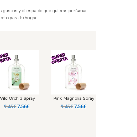
 gustos y el espacio que quieras perfumar.
cto para tu hogar.
Wild Orchid Spray
Pink Magnolia Spray
El
El
El
El
9.45
€
7.56
€
9.45
€
7.56
€
precio
precio
precio
precio
original
actual
original
actual
era:
es:
era:
es: