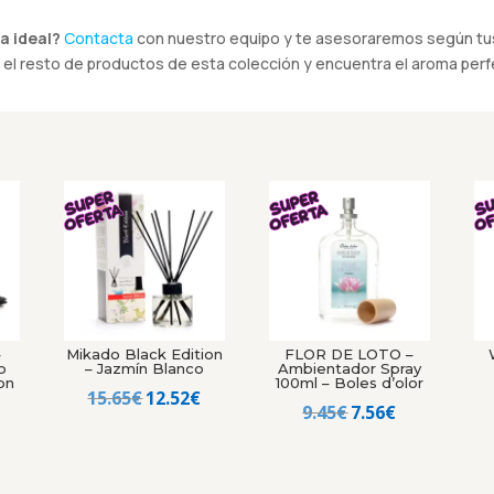
a ideal?
Contacta
con nuestro equipo y te asesoraremos según tus
el resto de productos de esta colección y encuentra el aroma perfe
–
Mikado Black Edition
FLOR DE LOTO –
o
– Jazmín Blanco
Ambientador Spray
on
100ml – Boles d’olor
El
El
15.65
€
12.52
€
El
El
9.45
€
7.56
€
El
precio
precio
precio
precio
precio
original
actual
original
actual
al
actual
era:
es: