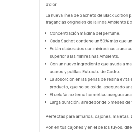
d’olor
La nueva línea de Sachets de Black Edition p
fragancias originales de la línea Ambients Bol
Concentración máxima del perfume.
Cada Sachet contiene un 50% más que un 
Están elaborados con miniresinas a una 
superior a las miniresinas Ambients.
Con un nuevo ingrediente que ayuda a man
ácaros y polillas. Extracto de Cedro.
La absorción en las perlas de resina evita
producto, que no se oxida, asegurado una
El celofán externo hermético asegura una l
Larga duración: alrededor de 3 meses de 
Perfectas para armarios, cajones, maletas, 
Pon en tus cajones y en el de los tuyos, d