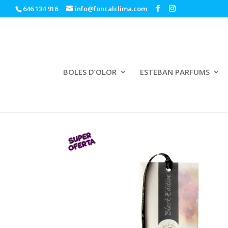
646 134 916
info@foncalclima.com
BOLES D’OLOR
ESTEBAN PARFUMS