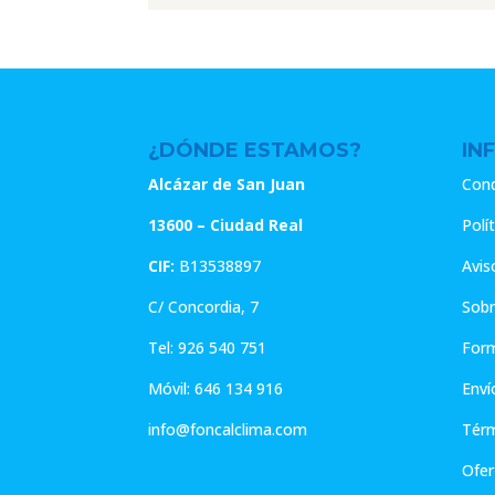
era:
es:
era:
5.67€.
4.54€.
19.52€.
¿DÓNDE ESTAMOS?
IN
Alcázar de San Juan
Cond
13600 – Ciudad Real
Polí
CIF:
B13538897
Avis
C/ Concordia, 7
Sobr
Tel:
926 540 751
For
Móvil:
646 134 916
Enví
info@foncalclima.com
Térm
Ofer