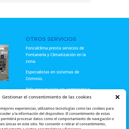
9.45€.
7.56€.
9.45€.
7.56€.
OTROS SERVICIOS
Foncalclima presta servicios de
Fontanería y Climatización en la
zona.
Especialistas en sistemas de
Osmosis.
Pide presupuesto sin compromiso
o llámanos y haz tu consulta.
Gestionar el consentimiento de las cookies
ar
s mejores experiencias, utilizamos tecnologías como las cookies para
ceder a la información del dispositivo. El consentimiento de estas
 permitirá procesar datos como el comportamiento de navegación o
ones únicas en este sitio. No consentir o retirar el consentimiento,