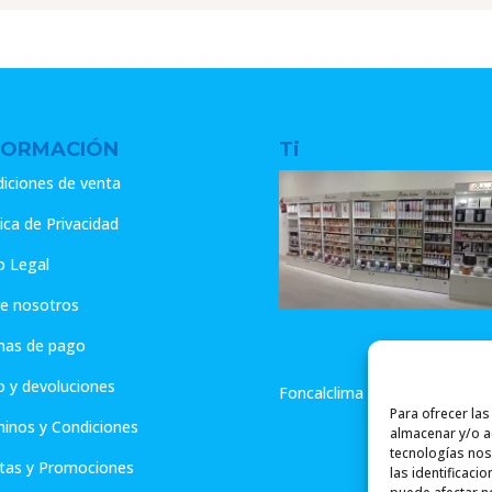
era:
es:
es:
15.65€.
12.52€.
9.45€.
7.56€.
15.62€.
FORMACIÓN
Ti
iciones de venta
tica de Privacidad
o Legal
e nosotros
mas de pago
o y devoluciones
Foncalclima - Aromas de Hog
Para ofrecer la
inos y Condiciones
almacenar y/o ac
tecnologías nos
tas y Promociones
las identificaci