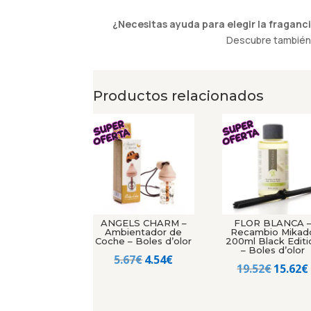
¿Necesitas ayuda para elegir la fraganci
Descubre también 
Productos relacionados
ANGELS CHARM –
FLOR BLANCA 
Ambientador de
Recambio Mikad
Coche – Boles d’olor
200ml Black Editi
– Boles d’olor
El
El
5.67
€
4.54
€
El
19.52
€
15.62
€
precio
precio
precio
original
actual
origin