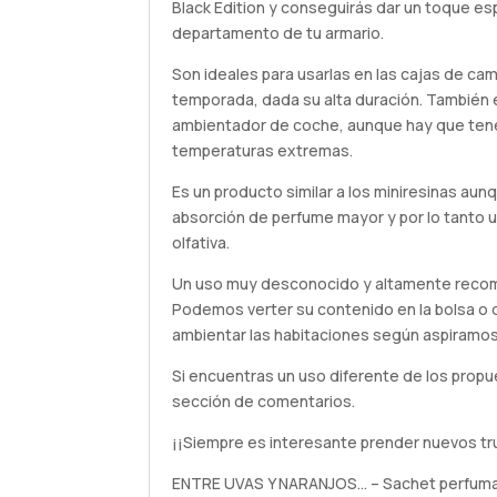
Black Edition y conseguirás dar un toque es
departamento de tu armario.
Son ideales para usarlas en las cajas de ca
temporada, dada su alta duración. También 
ambientador de coche, aunque hay que tene
temperaturas extremas.
Es un producto similar a los miniresinas au
absorción de perfume mayor y por lo tanto 
olfativa.
Un uso muy desconocido y altamente recome
Podemos verter su contenido en la bolsa o 
ambientar las habitaciones según aspiramos
Si encuentras un uso diferente de los propu
sección de comentarios.
¡¡Siempre es interesante prender nuevos tr
ENTRE UVAS Y NARANJOS… – Sachet perfumad