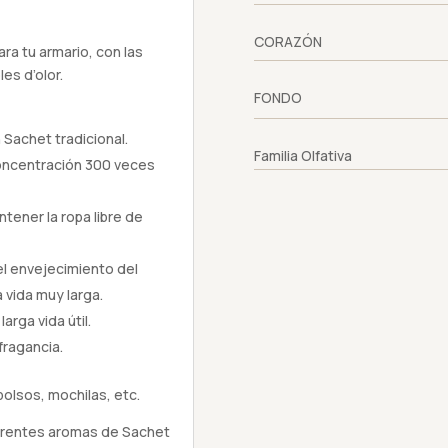
CORAZÓN
ara tu armario, con las
es d’olor.
FONDO
Sachet tradicional.
Familia Olfativa
concentración 300 veces
tener la ropa libre de
 el envejecimiento del
 vida muy larga.
arga vida útil.
fragancia.
bolsos, mochilas, etc.
iferentes aromas de Sachet