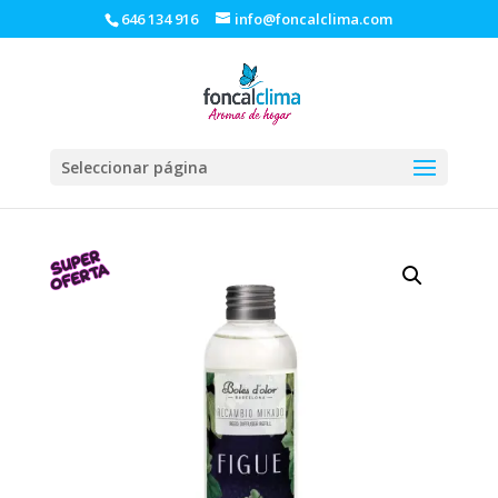
646 134 916
info@foncalclima.com
Seleccionar página