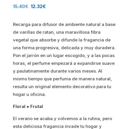
El
El
15.40
€
12.32
€
precio
precio
Recarga para difusor de ambiente natural a base
original
actual
de varillas de ratan, una maravillosa fibra
era:
es:
vegetal que absorbe y difunde la fragancia de
una forma progresiva, delicada y muy duradera.
15.40€.
12.32€.
Pon el jarrón en un lugar escogido, y a las pocas
horas, el perfume empezará a expandirse suave
y paulatinamente durante varios meses. Al
mismo tiempo que perfuma de manera natural,
resulta un original elemento decorativo para tu
hogar u oficina.
Floral ● Frutal
El verano se acaba y volvemos a la rutina, pero
esta deliciosa fragancia invade tu hogar y