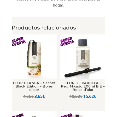
hogar.
Productos relacionados
FLOR BLANCA – Sachet
FLOR DE VAINILLA –
Black Edition – Boles
Rec. Mikado 200ml B.E –
d’olor
Boles d’olor
El
El
El
El
4.56
€
3.65
€
19.52
€
15.62
€
precio
precio
precio
precio
original
actual
original
actual
era:
es:
era:
es: