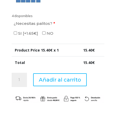
4 disponibles
¿Necesitas palitos?
*
SI
[+1.65€]
NO
Product Price
15.40
€ x 1
15.40
€
Total
15.40
€
FIGUE
Añadir al carrito
-
Recambio
Mikado
200ml
-
Boles