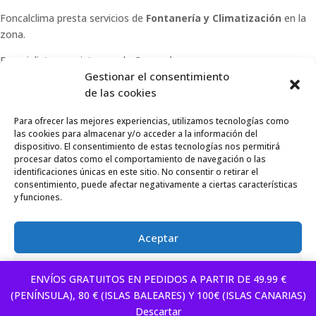
Foncalclima presta servicios de
Fontanería y Climatización
en la
zona.
Especialistas en sistemas de
Osmosis
.
Gestionar el consentimiento
Pide presupuesto sin compromiso o llámanos y haz tu
de las cookies
consulta.
Para ofrecer las mejores experiencias, utilizamos tecnologías como
las cookies para almacenar y/o acceder a la información del
dispositivo. El consentimiento de estas tecnologías nos permitirá
procesar datos como el comportamiento de navegación o las
identificaciones únicas en este sitio. No consentir o retirar el
© 2026 Foncalclima · Todos los derechos reservados
consentimiento, puede afectar negativamente a ciertas características
y funciones.
Aviso Legal
|
Privacidad
|
Envíos
|
Condiciones de venta
Aceptar
Denegar
ENVÍOS GRATUITOS EN PEDIDOS A PARTIR DE 49.99 €
(PENÍNSULA), 80 € (ISLAS BALEARES) Y 100€ (ISLAS CANARIAS)
Política de Privacidad
Aviso Legal
Descartar