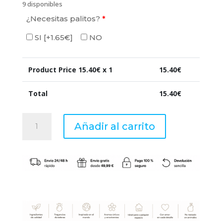
9 disponibles
¿Necesitas palitos?
*
SI
[+1.65€]
NO
Product Price
15.40
€ x 1
15.40
€
Total
15.40
€
FROSTED
Añadir al carrito
BERRIES
-
R.
Mikado
200ml
-
Boles
d'olor
cantidad