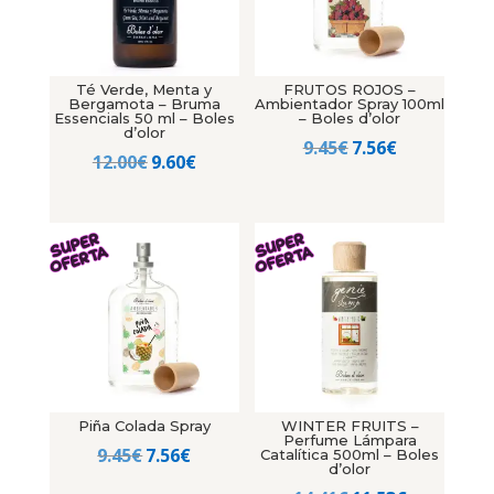
Té Verde, Menta y
FRUTOS ROJOS –
Bergamota – Bruma
Ambientador Spray 100ml
Essencials 50 ml – Boles
– Boles d’olor
d’olor
El
El
9.45
€
7.56
€
El
El
12.00
€
9.60
€
precio
precio
precio
precio
original
actual
original
actual
era:
es:
era:
es:
9.45€.
7.56€.
12.00€.
9.60€.
Piña Colada Spray
WINTER FRUITS –
Perfume Lámpara
El
El
9.45
€
7.56
€
Catalítica 500ml – Boles
d’olor
precio
precio