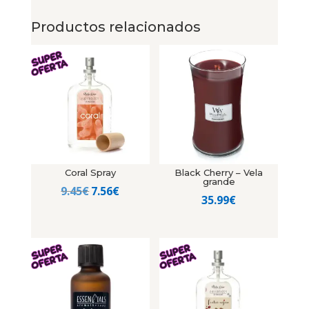
Productos relacionados
Coral Spray
Black Cherry – Vela
grande
El
El
9.45
€
7.56
€
35.99
€
precio
precio
original
actual
era:
es:
9.45€.
7.56€.