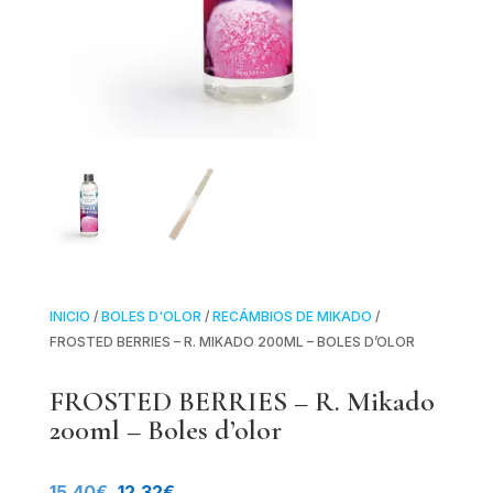
INICIO
/
BOLES D'OLOR
/
RECÁMBIOS DE MIKADO
/
FROSTED BERRIES – R. MIKADO 200ML – BOLES D’OLOR
FROSTED BERRIES – R. Mikado
200ml – Boles d’olor
El
El
15.40
€
12.32
€