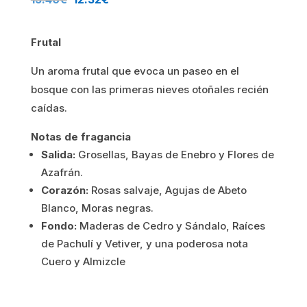
precio
precio
Frutal
original
actual
Un aroma frutal que evoca un paseo en el
era:
es:
bosque con las primeras nieves otoñales recién
15.40€.
12.32€.
caídas.
Notas de fragancia
Salida:
Grosellas, Bayas de Enebro y Flores de
Azafrán.
Corazón:
Rosas salvaje, Agujas de Abeto
Blanco, Moras negras.
Fondo:
Maderas de Cedro y Sándalo, Raíces
de Pachulí y Vetiver, y una poderosa nota
Cuero y Almizcle