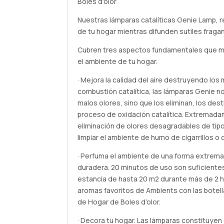
Boles d’olor
Nuestras lámparas catalíticas Genie Lamp, re
de tu hogar mientras difunden sutiles fragan
Cubren tres aspectos fundamentales que mej
el ambiente de tu hogar.
· Mejora la calidad del aire destruyendo los
combustión catalítica, las lámparas Genie 
malos olores, sino que los eliminan, los dest
proceso de oxidación catalítica. Extremada
eliminación de olores desagradables de tip
limpiar el ambiente de humo de cigarrillos o 
· Perfuma el ambiente de una forma extrem
duradera. 20 minutos de uso son suficiente
estancia de hasta 20 m2 durante más de 2 h
aromas favoritos de Ambients con las botel
de Hogar de Boles d’olor.
· Decora tu hogar. Las lámparas constituye