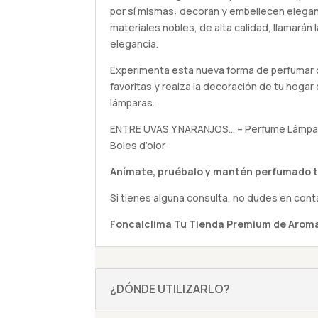
por sí mismas: decoran y embellecen eleg
materiales nobles, de alta calidad, llamarán 
elegancia.
Experimenta esta nueva forma de perfumar 
favoritas y realza la decoración de tu hoga
lámparas.
ENTRE UVAS Y NARANJOS… – Perfume Lámpara
Boles d’olor
Anímate,
pruébalo
y mantén perfumado t
Si tienes alguna
consulta
, no dudes en cont
Foncalclima
Tu Tienda Premium de Aroma
¿DÓNDE UTILIZARLO?