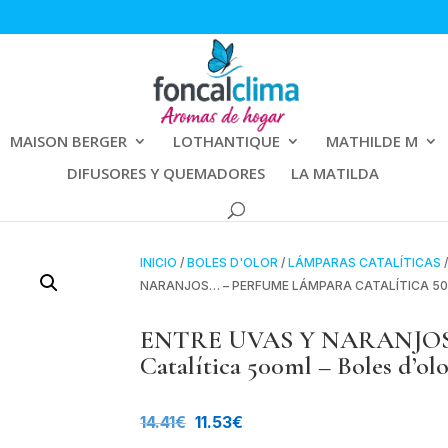
MAISON BERGER
LOTHANTIQUE
MATHILDE M
DIFUSORES Y QUEMADORES
LA MATILDA
INICIO
/
BOLES D'OLOR
/
LÁMPARAS CATALÍTICAS
NARANJOS… – PERFUME LÁMPARA CATALÍTICA 50
ENTRE UVAS Y NARANJOS…
Catalítica 500ml – Boles d’ol
El
El
14.41
€
11.53
€