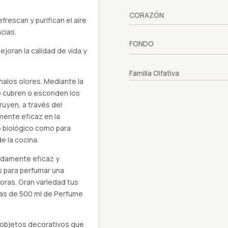
CORAZÓN
frescan y purifican el aire
cias.
FONDO
oran la calidad de vida y
Familia Olfativa
 malos olores. Mediante la
no cubren o esconden los
ruyen, a través del
mente eficaz en la
o biológico como para
de la cocina.
adamente eficaz y
s para perfumar una
oras. Gran variedad tus
las de 500 ml de Perfume
n objetos decorativos que