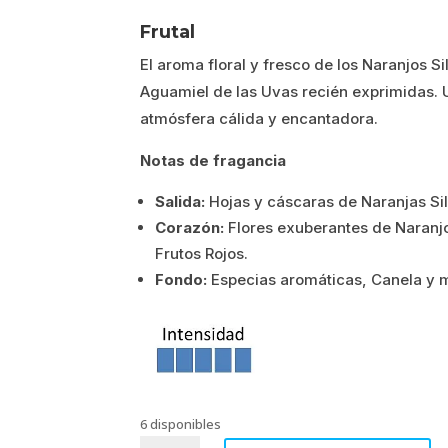
precio
precio
Frutal
original
actual
El aroma floral y fresco de los Naranjos Si
era:
es:
Aguamiel de las Uvas recién exprimidas. 
atmósfera cálida y encantadora.
14.41€.
11.53€.
Notas de fragancia
Salida:
Hojas y cáscaras de Naranjas Si
Corazón:
Flores exuberantes de Naranjo,
Frutos Rojos.
Fondo:
Especias aromáticas, Canela y 
6 disponibles
ENTRE