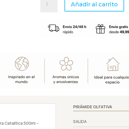
Añadir al carrito
UVAS
Y
NARANJOS...
-
Perfume
Lámpara
Catalítica
500ml
-
Boles
d'olor
cantidad
PIRÁMIDE OLFATIVA
SALIDA
 Catalítica 500ml –