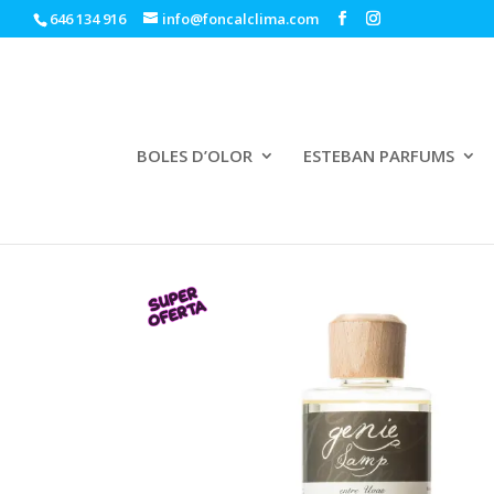
646 134 916
info@foncalclima.com
BOLES D’OLOR
ESTEBAN PARFUMS