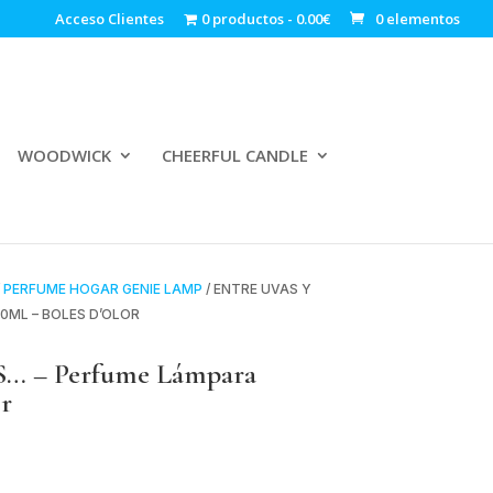
Acceso Clientes
0 productos
0.00€
0 elementos
WOODWICK
CHEERFUL CANDLE
/
PERFUME HOGAR GENIE LAMP
/ ENTRE UVAS Y
0ML – BOLES D’OLOR
 – Perfume Lámpara
or