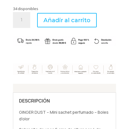
34 disponibles
GINGER
Añadir al carrito
DUST
-
Mini
sachet
perfumado
-
Boles
d'olor
cantidad
DESCRIPCIÓN
GINGER DUST – Mini sachet perfumado – Boles
d’olor