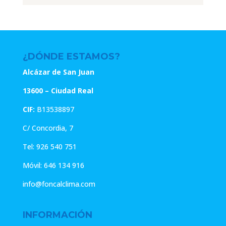
era:
es:
era:
es:
1.03€.
0.82€.
5.67€.
4.54€.
¿DÓNDE ESTAMOS?
Alcázar de San Juan
13600 – Ciudad Real
CIF:
B13538897
C/ Concordia, 7
Tel:
926 540 751
Móvil:
646 134 916
info@foncalclima.com
INFORMACIÓN