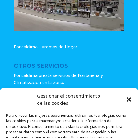
Foncalclima - Aromas de Hogar
OTROS SERVICIOS
Foncalclima presta servicios de Fontanería y
Climatización en la zona.
Especialistas en sistemas de Osmosis.
Gestionar el consentimiento
de las cookies
Pide presupuesto sin compromiso o llámanos y haz tu
consulta.
Para ofrecer las mejores experiencias, utilizamos tecnologías como
las cookies para almacenar y/o acceder a la información del
dispositivo. El consentimiento de estas tecnologías nos permitirá
procesar datos como el comportamiento de navegación o las
identificaciones únicas en este sitio. No consentir o retirar el