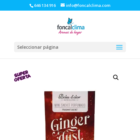
646 134 916
info@foncalclima.com
Seleccionar página