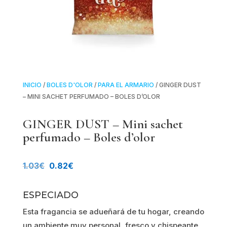
INICIO
/
BOLES D'OLOR
/
PARA EL ARMARIO
/ GINGER DUST
– MINI SACHET PERFUMADO – BOLES D’OLOR
GINGER DUST – Mini sachet
perfumado – Boles d’olor
El
El
1.03
€
0.82
€
precio
precio
ESPECIADO
original
actual
Esta fragancia se adueñará de tu hogar, creando
era:
es:
un ambiente muy personal, fresco y chispeante,