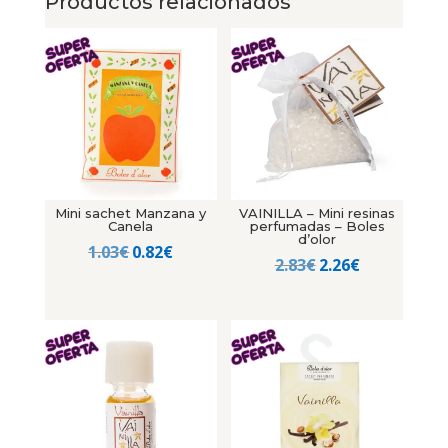
Productos relacionados
Mini sachet Manzana y
VAINILLA – Mini resinas
Canela
perfumadas – Boles
d’olor
El
El
1.03
€
0.82
€
El
El
2.83
€
2.26
€
precio
precio
precio
precio
original
actual
original
actual
era:
es:
era:
es:
1.03€.
0.82€.
2.83€.
2.26€.