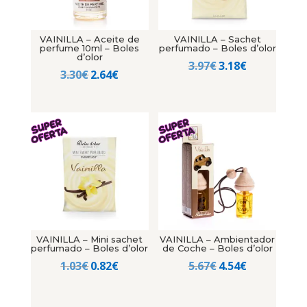
VAINILLA – Aceite de
VAINILLA – Sachet
perfume 10ml – Boles
perfumado – Boles d’olor
d’olor
El
El
3.97
€
3.18
€
El
El
3.30
€
2.64
€
precio
precio
precio
precio
original
actual
original
actual
era:
es:
era:
es:
3.97€.
3.18€.
3.30€.
2.64€.
VAINILLA – Mini sachet
VAINILLA – Ambientador
perfumado – Boles d’olor
de Coche – Boles d’olor
El
El
El
El
1.03
€
0.82
€
5.67
€
4.54
€
precio
precio
precio
precio
original
actual
original
actual