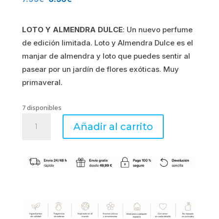
precio
precio
LOTO Y ALMENDRA DULCE
: Un nuevo perfume
original
actual
de edición limitada. Loto y Almendra Dulce es el
era:
es:
manjar de almendra y loto que puedes sentir al
pasear por un jardín de flores exóticas. Muy
7.95€.
6.36€.
primaveral.
7 disponibles
Incienso
Añadir al carrito
LOTUS
ET
AMANDE
DOUCE
-
Esteban
Paris
cantidad