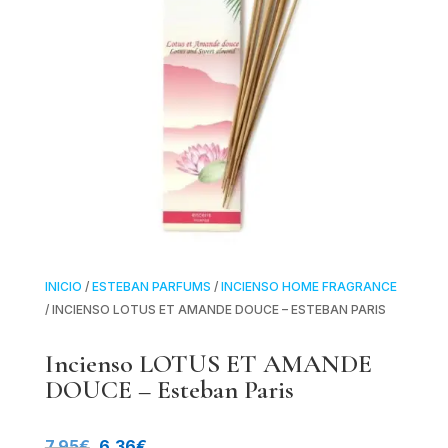
INICIO
/
ESTEBAN PARFUMS
/
INCIENSO HOME FRAGRANCE
/ INCIENSO LOTUS ET AMANDE DOUCE – ESTEBAN PARIS
Incienso LOTUS ET AMANDE
DOUCE – Esteban Paris
El
El
7.95
€
6.36
€