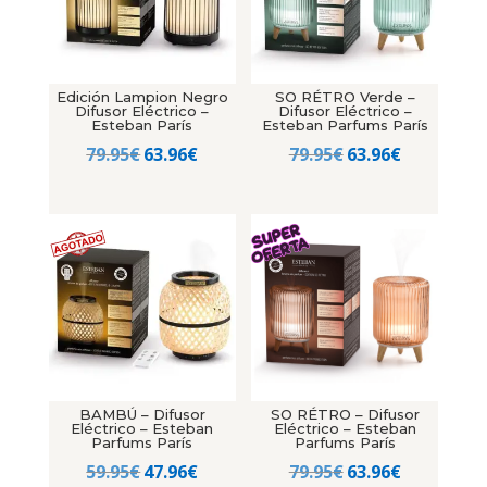
Edición Lampion Negro
SO RÉTRO Verde –
Difusor Eléctrico –
Difusor Eléctrico –
Esteban París
Esteban Parfums París
El
El
El
El
79.95
€
63.96
€
79.95
€
63.96
€
precio
precio
precio
precio
original
actual
original
actual
era:
es:
era:
es:
79.95€.
63.96€.
79.95€.
63.96€.
BAMBÚ – Difusor
SO RÉTRO – Difusor
Eléctrico – Esteban
Eléctrico – Esteban
Parfums París
Parfums París
El
El
El
El
59.95
€
47.96
€
79.95
€
63.96
€