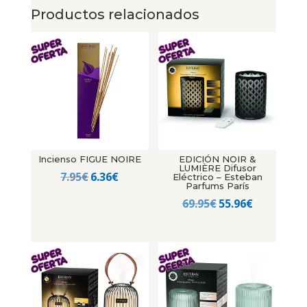
Productos relacionados
Incienso FIGUE NOIRE
EDICIÓN NOIR &
LUMIÈRE Difusor
El
El
7.95
€
6.36
€
Eléctrico – Esteban
Parfums París
precio
precio
El
El
69.95
€
55.96
€
original
actual
precio
precio
era:
es:
original
actual
7.95€.
6.36€.
era:
es:
69.95€.
55.96€.