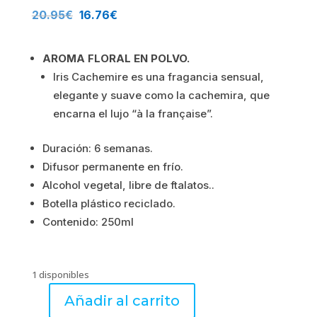
El
El
20.95
€
16.76
€
precio
precio
AROMA FLORAL EN POLVO.
original
actual
Iris Cachemire es una fragancia sensual,
elegante y suave como la cachemira, que
era:
es:
encarna el lujo “à la française”.
20.95€.
16.76€.
Duración: 6 semanas.
Difusor permanente en frío.
Alcohol vegetal, libre de ftalatos..
Botella plástico reciclado.
Contenido: 250ml
1 disponibles
Añadir al carrito
Iris