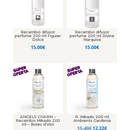
Recambio difusor
Recambio difusor
perfume 200 ml Figuier
perfume 200 ml Divine
Dolce
Marquise
15.00
€
15.00
€
ANGELS CHARM –
R. Mikado 200 ml
Recambio Mikado 200
Ambients Gardenia
ml – Boles d’olor
El
El
15.40
€
12.32
€