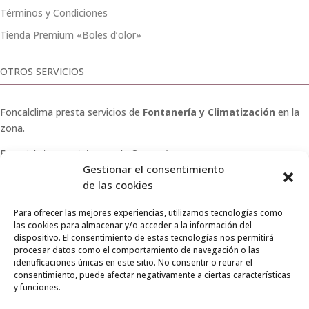
Términos y Condiciones
Tienda Premium «Boles d’olor»
OTROS SERVICIOS
Foncalclima presta servicios de
Fontanería y Climatización
en la
zona.
Especialistas en sistemas de
Osmosis
.
Gestionar el consentimiento
Pide presupuesto sin compromiso o llámanos y haz tu
de las cookies
consulta.
Para ofrecer las mejores experiencias, utilizamos tecnologías como
las cookies para almacenar y/o acceder a la información del
dispositivo. El consentimiento de estas tecnologías nos permitirá
procesar datos como el comportamiento de navegación o las
identificaciones únicas en este sitio. No consentir o retirar el
© 2026 Foncalclima · Todos los derechos reservados
consentimiento, puede afectar negativamente a ciertas características
y funciones.
Aviso Legal
|
Privacidad
|
Envíos
|
Condiciones de venta