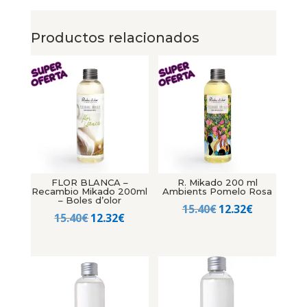
Productos relacionados
FLOR BLANCA –
R. Mikado 200 ml
Recambio Mikado 200ml
Ambients Pomelo Rosa
– Boles d’olor
El
El
15.40
€
12.32
€
El
El
15.40
€
12.32
€
precio
precio
precio
precio
original
actual
original
actual
era:
es:
era:
es:
15.40€.
12.32€.
15.40€.
12.32€.