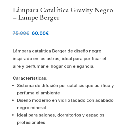
Lámpara Catalítica Gravity Negro
– Lampe Berger
El
El
75.00
€
60.00
€
precio
precio
Lámpara catalítica Berger de diseño negro
original
actual
inspirado en los astros, ideal para purificar el
era:
es:
aire y perfumar el hogar con elegancia.
75.00€.
60.00€.
Características:
Sistema de difusión por catálisis que purifica y
perfuma el ambiente
Diseño moderno en vidrio lacado con acabado
negro mineral
Ideal para salones, dormitorios y espacios
profesionales