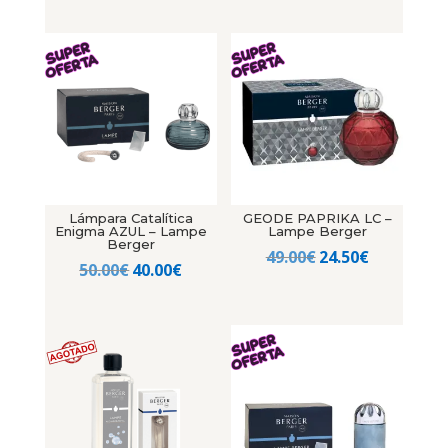
precio
precio
original
actual
original
actual
era:
es:
era:
es:
59.00€.
47.20€.
50.00€.
40.00€.
Lámpara Catalítica
GEODE PAPRIKA LC –
Enigma AZUL – Lampe
Lampe Berger
Berger
El
El
49.00
€
24.50
€
El
El
50.00
€
40.00
€
precio
precio
precio
precio
original
actual
original
actual
era:
es:
era:
es:
49.00€.
24.50€.
50.00€.
40.00€.