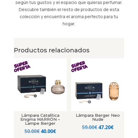
según tus gustos y el espacio que quieras perfumar.
Descubre también el resto de productos de esta
colección y encuentra el aroma perfecto para tu
hogar.
Productos relacionados
Lámpara Catalítica
Lámpara Berger Neo
Enigma MARRÓN –
Nude
Lampe Berger
El
El
59.00
€
47.20
€
El
El
50.00
€
40.00
€
precio
precio