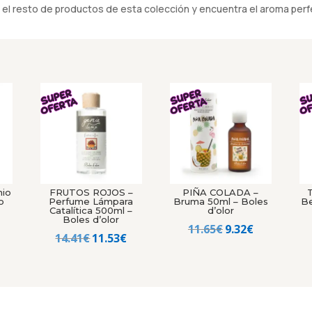
el resto de productos de esta colección y encuentra el aroma perfe
nio
FRUTOS ROJOS –
PIÑA COLADA –
o
Perfume Lámpara
Bruma 50ml – Boles
Be
Catalítica 500ml –
d’olor
El
Boles d’olor
El
El
11.65
€
9.32
€
precio
El
El
14.41
€
11.53
€
precio
precio
al
actual
precio
precio
original
actual
es:
original
actual
era:
es:
23.99€.
era:
es:
11.65€.
9.32€.
14.41€.
11.53€.