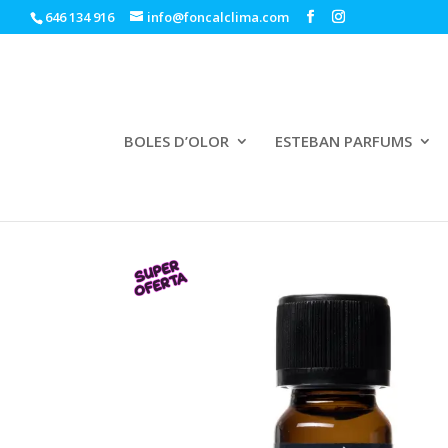
646 134 916
info@foncalclima.com
BOLES D’OLOR
ESTEBAN PARFUMS