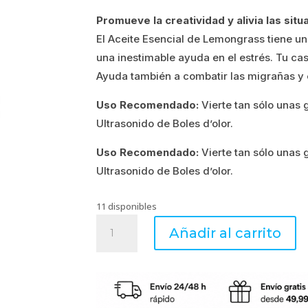
Promueve la creatividad y alivia las situ
era:
es:
El Aceite Esencial de Lemongrass tiene un 
4.67€.
3.74€.
una inestimable ayuda en el estrés. Tu ca
Ayuda también a combatir las migrañas y 
Uso Recomendado:
Vierte tan sólo unas g
Ultrasonido de Boles d’olor.
Uso Recomendado:
Vierte tan sólo unas g
Ultrasonido de Boles d’olor.
11 disponibles
Aceite
Añadir al carrito
Essencials
10
ml
Lemongrass
cantidad