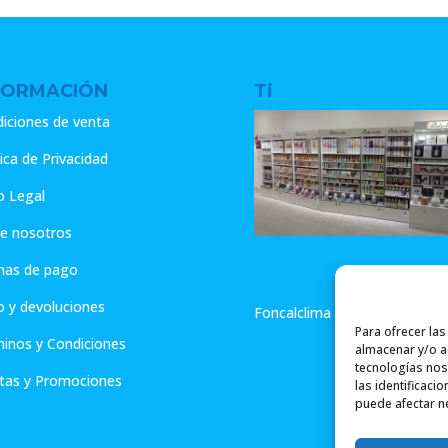
FORMACIÓN
Ti
iciones de venta
tica de Privacidad
o Legal
e nosotros
mas de pago
o y devoluciones
Foncalclima - Aromas de Hog
Para ofrecer la
inos y Condiciones
almacenar y/o ac
tecnologías nos
tas y Promociones
las identificaci
puede afectar ne