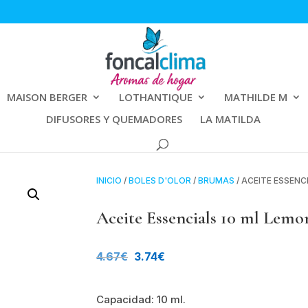
MAISON BERGER
LOTHANTIQUE
MATHILDE M
DIFUSORES Y QUEMADORES
LA MATILDA
INICIO
/
BOLES D'OLOR
/
BRUMAS
/ ACEITE ESSEN
Aceite Essencials 10 ml Lemo
El
El
4.67
€
3.74
€
precio
precio
Capacidad: 10 ml.
original
actual