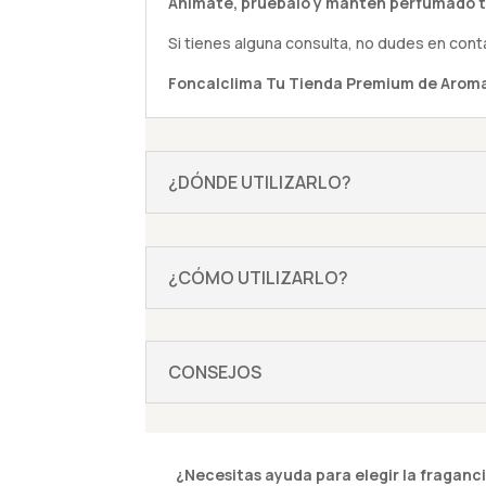
Anímate,
pruébalo
y mantén perfumado t
Si tienes alguna
consulta
, no dudes en cont
Foncalclima
Tu Tienda Premium de Aroma
¿DÓNDE UTILIZARLO?
¿CÓMO UTILIZARLO?
CONSEJOS
¿Necesitas ayuda para elegir la fraganci