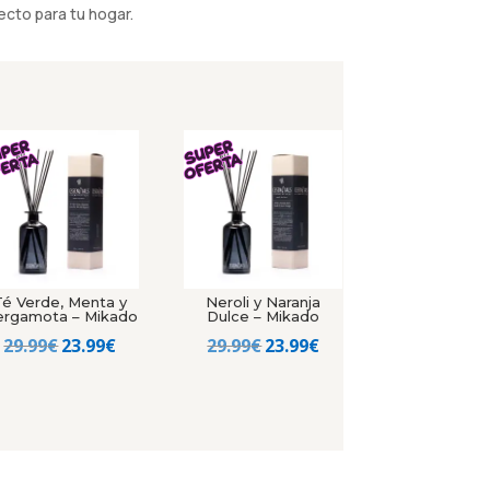
cto para tu hogar.
Té Verde, Menta y
Neroli y Naranja
rgamota – Mikado
Dulce – Mikado
El
El
El
El
29.99
€
23.99
€
29.99
€
23.99
€
precio
precio
precio
precio
original
actual
original
actual
era:
es:
era:
es:
29.99€.
23.99€.
29.99€.
23.99€.