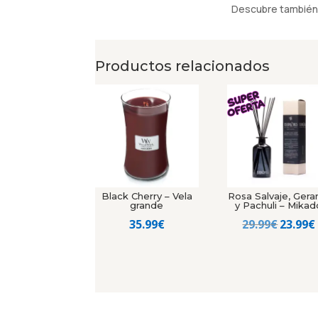
Descubre también 
Productos relacionados
Black Cherry – Vela
Rosa Salvaje, Gera
grande
y Pachuli – Mikad
El
35.99
€
29.99
€
23.99
€
precio
origin
era:
29.99€.