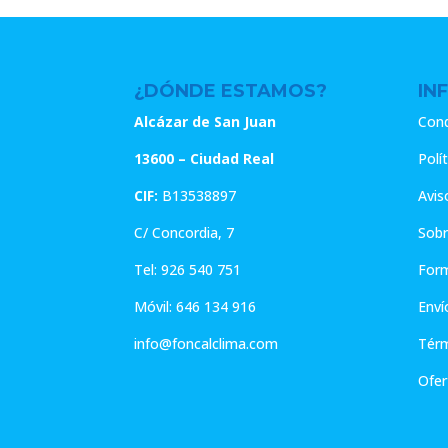
¿DÓNDE ESTAMOS?
IN
Alcázar de San Juan
Cond
13600 – Ciudad Real
Polí
CIF:
B13538897
Avis
C/ Concordia, 7
Sobr
Tel:
926 540 751
For
Móvil:
646 134 916
Enví
info@foncalclima.com
Térm
Ofer