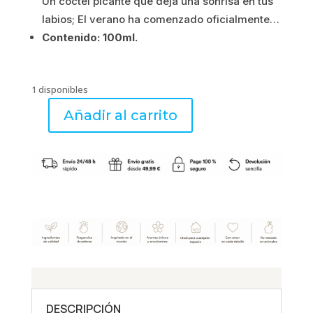
Un cóctel picante que deja una sonrisa en tus
labios; El verano ha comenzado oficialmente…
Contenido: 100ml.
1 disponibles
Añadir al carrito
CITRONELLE
ET
MENTHE
-
Spray
100ml
-
Esteban
Parfums
cantidad
DESCRIPCIÓN