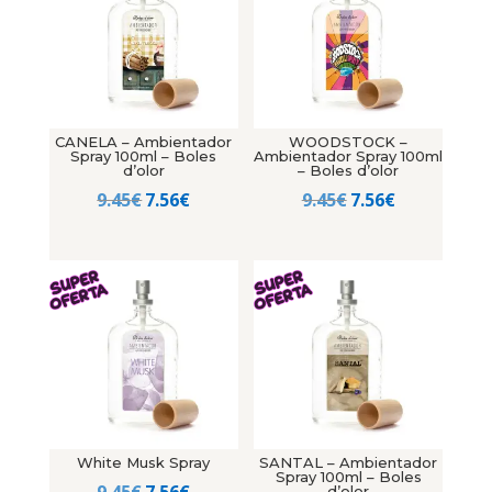
CANELA – Ambientador
WOODSTOCK –
Spray 100ml – Boles
Ambientador Spray 100ml
d’olor
– Boles d’olor
El
El
El
El
9.45
€
7.56
€
9.45
€
7.56
€
precio
precio
precio
precio
original
actual
original
actual
era:
es:
era:
es:
9.45€.
7.56€.
9.45€.
7.56€.
White Musk Spray
SANTAL – Ambientador
Spray 100ml – Boles
El
El
9.45
€
7.56
€
d’olor