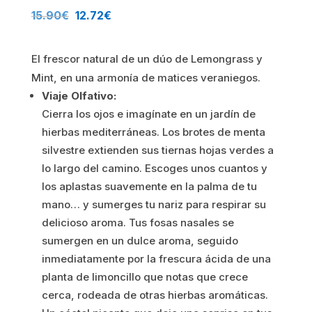
El
El
15.90
€
12.72
€
precio
precio
El frescor natural de un dúo de Lemongrass y
original
actual
Mint, en una armonía de matices veraniegos.
era:
es:
Viaje Olfativo:
Cierra los ojos e imagínate en un jardín de
15.90€.
12.72€.
hierbas mediterráneas. Los brotes de menta
silvestre extienden sus tiernas hojas verdes a
lo largo del camino. Escoges unos cuantos y
los aplastas suavemente en la palma de tu
mano… y sumerges tu nariz para respirar su
delicioso aroma. Tus fosas nasales se
sumergen en un dulce aroma, seguido
inmediatamente por la frescura ácida de una
planta de limoncillo que notas que crece
cerca, rodeada de otras hierbas aromáticas.