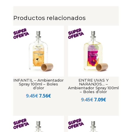
Productos relacionados
INFANTIL – Ambientador
ENTRE UVAS Y
Spray 100ml – Boles
NARANJOS… –
d’olor
Ambientador Spray 100ml
– Boles d’olor
El
El
9.45
€
7.56
€
El
El
9.45
€
7.09
€
precio
precio
precio
precio
original
actual
original
actual
era:
es:
era:
es:
9.45€.
7.56€.
9.45€.
7.09€.