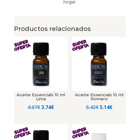
hogar.
Productos relacionados
Aceite Essencials 10 ml
Aceite Essencials 10 ml
Lima
Romero
El
El
El
El
4.67
€
3.74
€
6.42
€
5.14
€
precio
precio
precio
precio
original
actual
original
actual
era:
es:
era:
es:
4.67€.
3.74€.
6.42€.
5.14€.