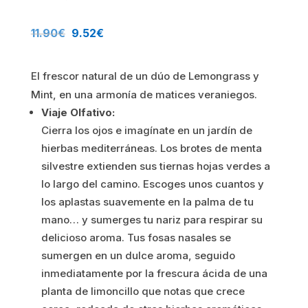
El
El
11.90
€
9.52
€
precio
precio
El frescor natural de un dúo de Lemongrass y
original
actual
Mint, en una armonía de matices veraniegos.
era:
es:
Viaje Olfativo:
Cierra los ojos e imagínate en un jardín de
11.90€.
9.52€.
hierbas mediterráneas. Los brotes de menta
silvestre extienden sus tiernas hojas verdes a
lo largo del camino. Escoges unos cuantos y
los aplastas suavemente en la palma de tu
mano… y sumerges tu nariz para respirar su
delicioso aroma. Tus fosas nasales se
sumergen en un dulce aroma, seguido
inmediatamente por la frescura ácida de una
planta de limoncillo que notas que crece