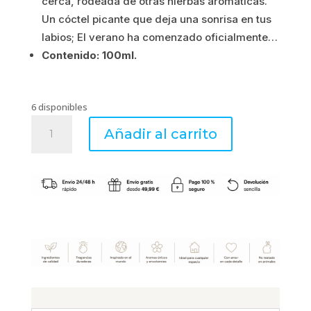
cerca, rodeada de otras hierbas aromáticas.
Un cóctel picante que deja una sonrisa en tus
labios; El verano ha comenzado oficialmente…
Contenido: 100ml.
6 disponibles
CITRONELLE
Añadir al carrito
ET
MENTHE
-
Superconcentrado
15ml
-
Esteban
Parfums
cantidad