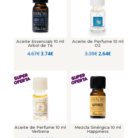
Aceite Essencials 10 ml
Aceite de Perfume 10 ml
Arbol de Té
O2
El
El
El
El
4.67
€
3.74
€
3.30
€
2.64
€
precio
precio
precio
precio
original
actual
original
actual
era:
es:
era:
es:
4.67€.
3.74€.
3.30€.
2.64€.
Aceite de Perfume 10 ml
Mezcla Sinérgica 10 ml
Verbena
Happiness