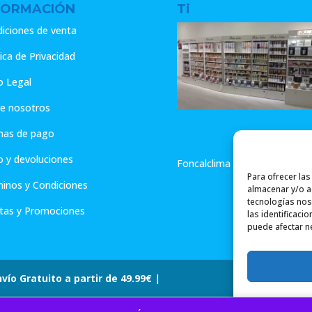
FORMACIÓN
Ti
iciones de venta
tica de Privacidad
o Legal
e nosotros
mas de pago
o y devoluciones
Foncalclima - Aromas de Hog
Para ofrecer la
inos y Condiciones
almacenar y/o ac
tecnologías nos
tas y Promociones
las identificaci
puede afectar ne
nvío Gratuito a partir de 49.99€
|