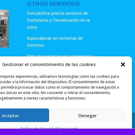
OTROS SERVICIOS
Foncalclima presta servicios de
Fontanería y Climatización en la
zona.
Especialistas en sistemas de
Osmosis.
Pide presupuesto sin compromiso
o llámanos y haz tu consulta.
Gestionar el consentimiento de las cookies
ar
s mejores experiencias, utilizamos tecnologías como las cookies para
ceder a la información del dispositivo. El consentimiento de estas
 permitirá procesar datos como el comportamiento de navegación o
ones únicas en este sitio. No consentir o retirar el consentimiento,
gativamente a ciertas características y funciones.
Aceptar
Denegar
Política de Privacidad
Aviso Legal