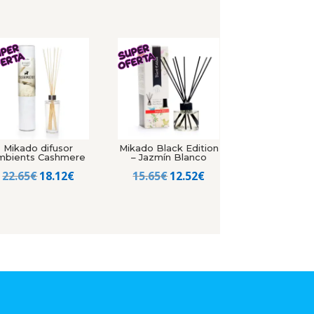
Mikado difusor
Mikado Black Edition
mbients Cashmere
– Jazmín Blanco
El
El
El
El
22.65
€
18.12
€
15.65
€
12.52
€
precio
precio
precio
precio
original
actual
original
actual
era:
es:
era:
es:
22.65€.
18.12€.
15.65€.
12.52€.