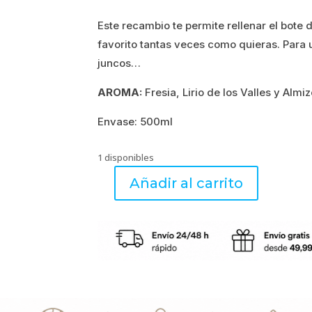
Este recambio te permite rellenar el bote 
favorito tantas veces como quieras. Para 
juncos…
AROMA:
Fresia, Lirio de los Valles y Almi
Envase: 500ml
1 disponibles
Añadir al carrito
LINGE
BLANC
-
Recarga
Palitos
de
Perfume
500ml