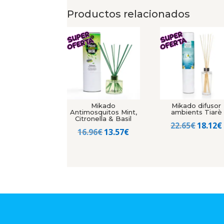
Productos relacionados
Mikado
Mikado difusor
Antimosquitos Mint,
ambients Tiarè
Citronella & Basil
El
22.65
€
18.12
€
El
El
16.96
€
13.57
€
precio
precio
precio
origin
original
actual
era:
era:
es:
22.65€.
16.96€.
13.57€.