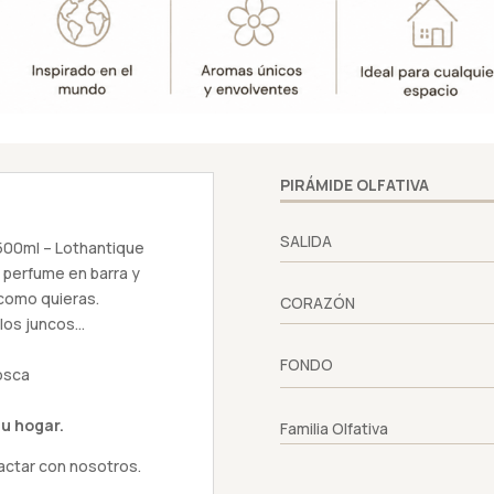
-
Lothantique
cantidad
PIRÁMIDE OLFATIVA
SALIDA
500ml – Lothantique
e perfume en barra y
 como quieras.
CORAZÓN
 los juncos…
FONDO
rosca
u hogar.
Familia Olfativa
actar con nosotros.