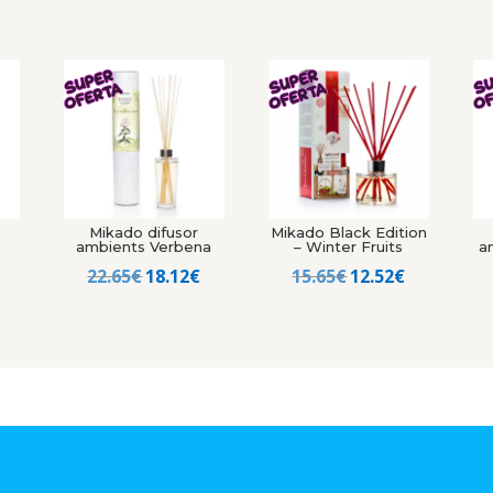
Mikado difusor
Mikado Black Edition
ambients Verbena
– Winter Fruits
a
El
El
El
El
El
22.65
€
18.12
€
15.65
€
12.52
€
precio
precio
precio
precio
precio
al
actual
original
actual
original
actual
es:
era:
es:
era:
es:
18.12€.
22.65€.
18.12€.
15.65€.
12.52€.