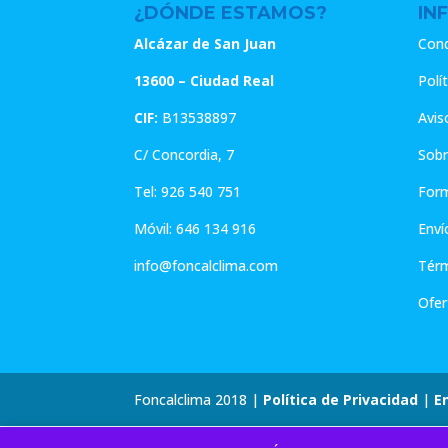
¿DÓNDE ESTAMOS?
IN
Alcázar de San Juan
Cond
13600 – Ciudad Real
Polí
CIF:
B13538897
Avis
C/ Concordia, 7
Sobr
Tel:
926 540 751
For
Móvil:
646 134 916
Enví
info@foncalclima.com
Térm
Ofer
Foncalclima 2018 |
Política de Privacidad
|
E