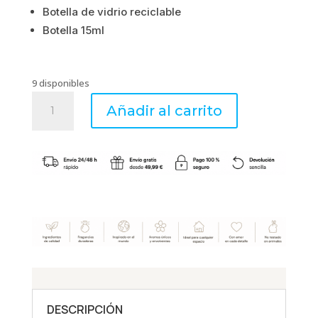
Botella de vidrio reciclable
Botella 15ml
9 disponibles
MADERA
Añadir al carrito
DE
CACHEMIRA
Y
ÁMBAR
GRIS
-
Aceite
Concentrado
15ml
-
Esteban
Parfums
DESCRIPCIÓN
cantidad