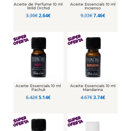
Aceite de Perfume 10 ml
Aceite Essencials 10 ml
Wild Orchid
Incienso
El
El
El
El
3.30
€
2.64
€
9.33
€
7.46
€
precio
precio
precio
precio
original
actual
original
actual
era:
es:
era:
es:
3.30€.
2.64€.
9.33€.
7.46€.
Aceite Essencials 10 ml
Aceite Essencials 10 ml
Pachuli
Mandarina
El
El
El
El
6.42
€
5.14
€
4.67
€
3.74
€
precio
precio
precio
precio
original
actual
original
actual
era:
es:
era:
es:
6.42€.
5.14€.
4.67€.
3.74€.