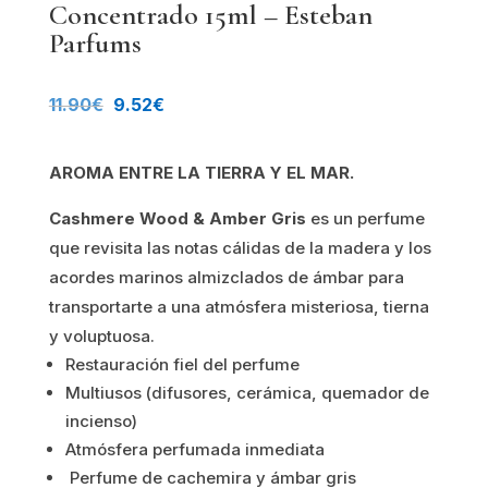
Concentrado 15ml – Esteban
Parfums
El
El
11.90
€
9.52
€
precio
precio
AROMA ENTRE LA TIERRA Y EL MAR.
original
actual
Cashmere Wood & Amber Gris
es un perfume
era:
es:
que revisita las notas cálidas de la madera y los
11.90€.
9.52€.
acordes marinos almizclados de ámbar para
transportarte a una atmósfera misteriosa, tierna
y voluptuosa.
Restauración fiel del perfume
Multiusos (difusores, cerámica, quemador de
incienso)
Atmósfera perfumada inmediata
Perfume
de cachemira y ámbar gris