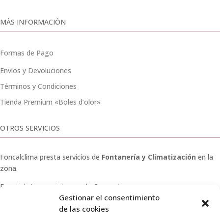
MÁS INFORMACIÓN
Formas de Pago
Envíos y Devoluciones
Términos y Condiciones
Tienda Premium «Boles d’olor»
OTROS SERVICIOS
Foncalclima presta servicios de
Fontanería y Climatización
en la
zona.
Especialistas en sistemas de
Osmosis
.
Gestionar el consentimiento
Pide presupuesto sin compromiso o llámanos y haz tu
de las cookies
consulta.