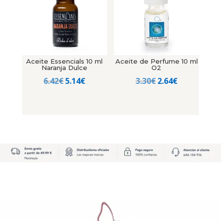
Aceite Essencials 10 ml
Aceite de Perfume 10 ml
Naranja Dulce
O2
El
El
El
El
6.42
€
5.14
€
3.30
€
2.64
€
precio
precio
precio
precio
original
actual
original
actual
era:
es:
era:
es:
6.42€.
5.14€.
3.30€.
2.64€.