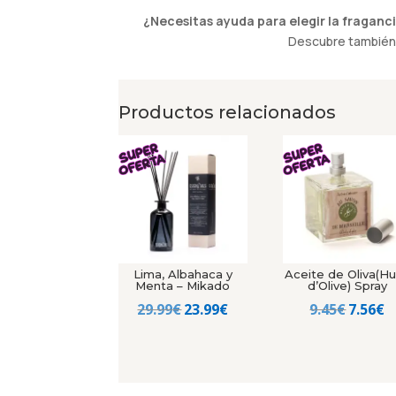
¿Necesitas ayuda para elegir la fraganci
Descubre también 
Productos relacionados
Lima, Albahaca y
Aceite de Oliva(Hu
Menta – Mikado
d’Olive) Spray
El
El
El
El
29.99
€
23.99
€
9.45
€
7.56
€
precio
precio
precio
p
original
actual
origin
a
era:
es:
era:
e