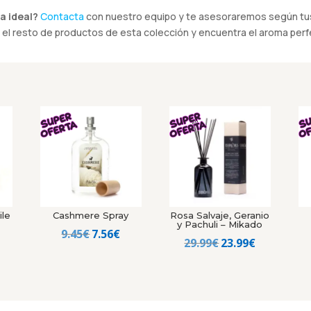
a ideal?
Contacta
con nuestro equipo y te asesoraremos según tus
el resto de productos de esta colección y encuentra el aroma perfe
ile
Cashmere Spray
Rosa Salvaje, Geranio
y Pachuli – Mikado
El
El
9.45
€
7.56
€
El
El
29.99
€
23.99
€
precio
precio
recio
precio
precio
original
actual
al
ctual
original
actual
era:
es:
s:
era:
es:
9.45€.
7.56€.