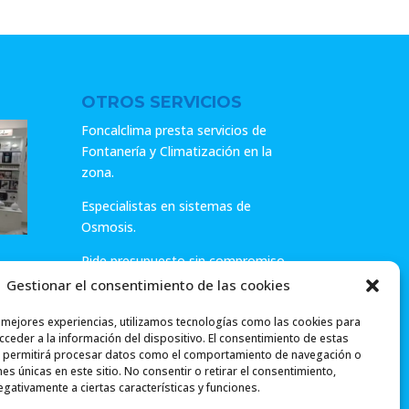
29.99€.
23.99€.
12.00€.
9.60€.
OTROS SERVICIOS
Foncalclima presta servicios de
Fontanería y Climatización en la
zona.
Especialistas en sistemas de
Osmosis.
Pide presupuesto sin compromiso
o llámanos y haz tu consulta.
Gestionar el consentimiento de las cookies
ar
s mejores experiencias, utilizamos tecnologías como las cookies para
ceder a la información del dispositivo. El consentimiento de estas
 permitirá procesar datos como el comportamiento de navegación o
ones únicas en este sitio. No consentir o retirar el consentimiento,
gativamente a ciertas características y funciones.