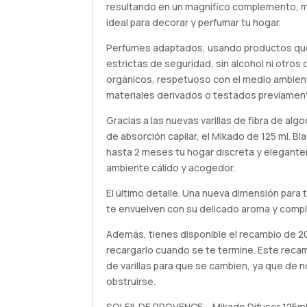
resultando en un magnífico complemento, m
ideal para decorar y perfumar tu hogar.
Perfumes adaptados, usando productos qu
estrictas de seguridad, sin alcohol ni otros
orgánicos, respetuoso con el medio ambient
materiales derivados o testados previamen
Gracias a las nuevas varillas de fibra de alg
de absorción capilar, el Mikado de 125 ml. Bl
hasta 2 meses tu hogar discreta y elegant
ambiente cálido y acogedor.
El último detalle. Una nueva dimensión para 
te envuelven con su delicado aroma y compl
Además, tienes disponible el recambio de 2
recargarlo cuando se te termine. Este recamb
de varillas para que se cambien, ya que de n
obstruirse.
SOLEIL DE PROVENCE – Mikado Difusor 125ml 