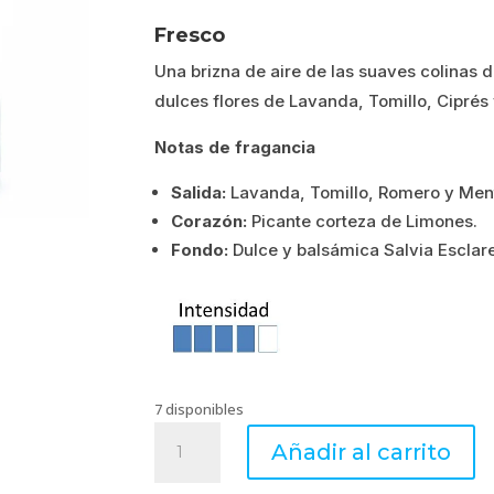
precio
precio
Fresco
original
actual
Una brizna de aire de las suaves colinas 
era:
es:
dulces flores de Lavanda, Tomillo, Ciprés
15.65€.
12.52€.
Notas de fragancia
Salida:
Lavanda, Tomillo, Romero y Men
Corazón:
Picante corteza de Limones.
Fondo:
Dulce y balsámica Salvia Esclar
7 disponibles
SOLEIL
Añadir al carrito
DE
PROVENCE