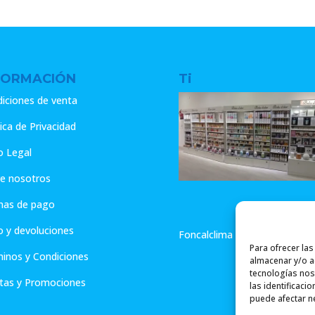
.56€.
29.99€.
23.99€.
FORMACIÓN
Ti
iciones de venta
tica de Privacidad
o Legal
e nosotros
mas de pago
o y devoluciones
Foncalclima - Aromas de Hog
Para ofrecer la
inos y Condiciones
almacenar y/o ac
tecnologías nos
tas y Promociones
las identificaci
puede afectar ne