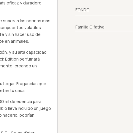
ás eficaz y duradero,
FONDO
e superan las normas más
Familia Olfativa
 compuestos volátiles
e y sin hacer uso de
te en animales.
odón, y su alta capacidad
ack Edition perfumará
emente, creando un
tu hogar. Fragancias que
etan tu casa.
00 ml de esencia para
io lleva incluido un juego
o hacerlo, podrían
B.E – Boles d’olor