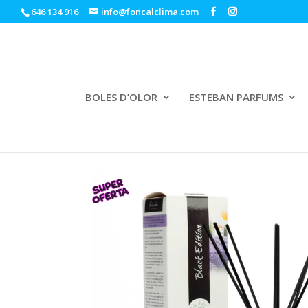
646 134 916
info@foncalclima.com
BOLES D’OLOR
ESTEBAN PARFUMS