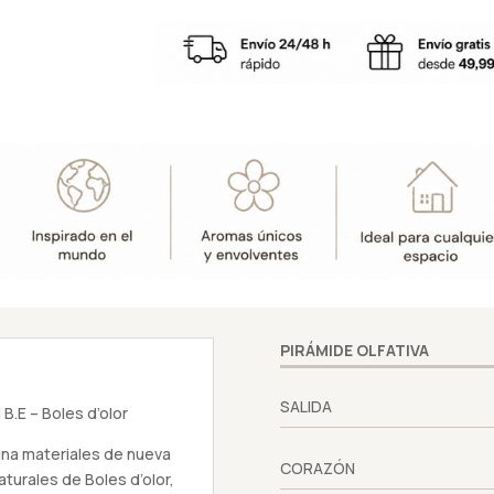
-
Mikado
Difusor
125ml
B.E
-
Boles
d'olor
cantidad
PIRÁMIDE OLFATIVA
SALIDA
B.E – Boles d’olor
ina materiales de nueva
CORAZÓN
aturales de Boles d’olor,