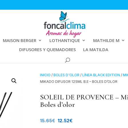
MAISON BERGER
LOTHANTIQUE
MATHILDE M
DIFUSORES Y QUEMADORES
LA MATILDA
INICIO
/
BOLES D'OLOR
/
LÍNEA BLACK EDITION
/
MI
MIKADO DIFUSOR 125ML B.E – BOLES D’OLOR
SOLEIL DE PROVENCE – Mika
Boles d’olor
El
El
15.65
€
12.52
€