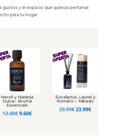
 gustos y el espacio que quieras perfumar.
cto para tu hogar.
Neroli y Naranja
Eucaliptus, Laurel y
Dulce- Bruma
Romero – Mikado
Essencials
El
El
29.99
€
23.99
€
El
El
12.00
€
9.60
€
precio
precio
precio
precio
original
actual
original
actual
era:
es:
era:
es: