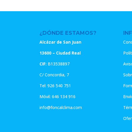
29.99€.
23.99€.
9.45€.
7
¿DÓNDE ESTAMOS?
IN
Alcázar de San Juan
Cond
13600 – Ciudad Real
Polí
CIF:
B13538897
Avis
C/ Concordia, 7
Sobr
Tel:
926 540 751
For
Móvil:
646 134 916
Enví
info@foncalclima.com
Térm
Ofer