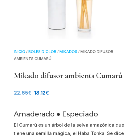
INICIO
/
BOLES D'OLOR
/
MIKADOS
/ MIKADO DIFUSOR
AMBIENTS CUMARÚ
Mikado difusor ambients Cumarú
El
El
22.65
€
18.12
€
precio
precio
Amaderado ● Especiado
original
actual
El Cumarú es un árbol de la selva amazónica que
era:
es:
tiene una semilla mágica, el Haba Tonka. Se dice