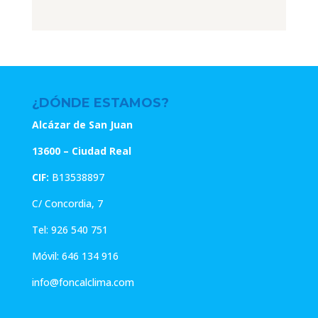
original
actual
original
actual
era:
es:
era:
es:
15.65€.
12.52€.
9.45€.
7.56€.
¿DÓNDE ESTAMOS?
Alcázar de San Juan
13600 – Ciudad Real
CIF:
B13538897
C/ Concordia, 7
Tel:
926 540 751
Móvil:
646 134 916
info@foncalclima.com