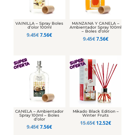
VAINILLA – Spray Boles
MANZANA Y CANELA –
d’olor 100ml
Ambientador Spray 100ml
– Boles d’olor
El
El
9.45
€
7.56
€
El
El
9.45
€
7.56
€
precio
precio
precio
precio
original
actual
original
actual
era:
es:
era:
es:
9.45€.
7.56€.
9.45€.
7.56€.
CANELA – Ambientador
Mikado Black Edition –
Spray 100ml – Boles
Winter Fruits
d’olor
El
El
15.65
€
12.52
€
El
El
9.45
€
7.56
€
precio
precio
precio
precio