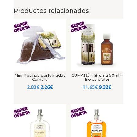
Productos relacionados
Mini Resinas perfumadas
CUMARÚ – Bruma 50ml –
Cumarú
Boles d’olor
El
El
El
El
2.83
€
2.26
€
11.65
€
9.32
€
precio
precio
precio
precio
original
actual
original
actual
era:
es:
era:
es:
2.83€.
2.26€.
11.65€.
9.32€.