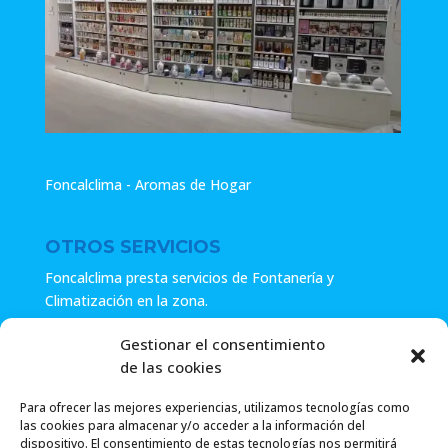
Foncalclima - Aromas de Hogar
OTROS SERVICIOS
Foncalclima presta servicios de Fontanería y
Climatización en la zona.
Especialistas en sistemas de Osmosis.
Gestionar el consentimiento
de las cookies
Pide presupuesto sin compromiso o llámanos y haz tu
consulta.
Para ofrecer las mejores experiencias, utilizamos tecnologías como
las cookies para almacenar y/o acceder a la información del
dispositivo. El consentimiento de estas tecnologías nos permitirá