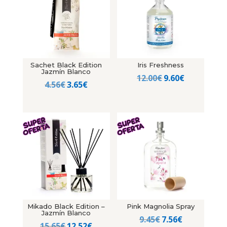
Sachet Black Edition
Iris Freshness
Jazmín Blanco
El
El
12.00
€
9.60
€
El
El
4.56
€
3.65
€
precio
precio
precio
precio
original
actual
original
actual
era:
es:
era:
es:
12.00€.
9.60€.
4.56€.
3.65€.
Mikado Black Edition –
Pink Magnolia Spray
Jazmín Blanco
El
El
9.45
€
7.56
€
El
El
15.65
€
12.52
€