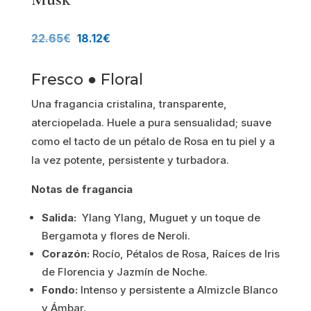
El
El
22.65
€
18.12
€
precio
precio
Fresco ● Floral
original
actual
Una fragancia cristalina, transparente,
era:
es:
aterciopelada. Huele a pura sensualidad; suave
como el tacto de un pétalo de Rosa en tu piel y a
22.65€.
18.12€.
la vez potente, persistente y turbadora.
Notas de fragancia
Salida:
Ylang Ylang, Muguet y un toque de
Bergamota y flores de Neroli.
Corazón:
Rocío, Pétalos de Rosa, Raíces de Iris
de Florencia y Jazmín de Noche.
Fondo:
Intenso y persistente a Almizcle Blanco
y Ámbar.