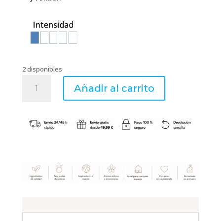
2 disponibles
Mikado
Añadir al carrito
difusor
ambients
White
Musk
cantidad