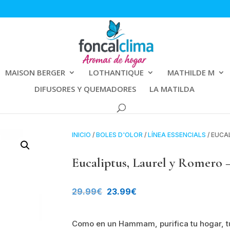
MAISON BERGER
LOTHANTIQUE
MATHILDE M
DIFUSORES Y QUEMADORES
LA MATILDA
INICIO
/
BOLES D'OLOR
/
LÍNEA ESSENCIALS
/ EUCA
Eucaliptus, Laurel y Romero
El
El
29.99
€
23.99
€
precio
precio
Como en un Hammam, purifica tu hogar, tu
original
actual