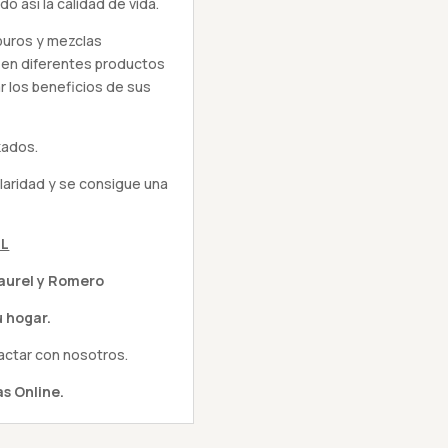
do así la calidad de vida.
puros y mezclas
 en diferentes productos
r los beneficios de sus
kados.
pilaridad y se consigue una
ML
Laurel y Romero
 hogar.
actar con nosotros.
s Online.