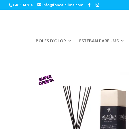
646 134 916
info@foncalclima.com
BOLES D’OLOR
ESTEBAN PARFUMS