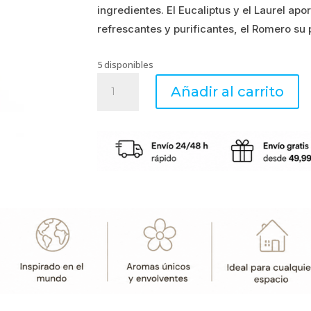
ingredientes. El Eucaliptus y el Laurel a
era:
es:
refrescantes y purificantes, el Romero su 
29.99€.
23.99€.
5 disponibles
Eucaliptus,
Añadir al carrito
Laurel
y
Romero
-
Mikado
cantidad