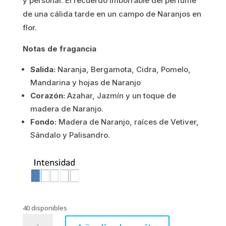
y personal. El recuerdo imborrable del perfume
de una cálida tarde en un campo de Naranjos en
1.03€.
0.82€.
flor.
Notas de fragancia
Salida:
Naranja, Bergamota, Cidra, Pomelo,
Mandarina y hojas de Naranjo
Corazón:
Azahar, Jazmín y un toque de
madera de Naranjo.
Fondo:
Madera de Naranjo, raíces de Vetiver,
Sándalo y Palisandro.
40 disponibles
FLOR