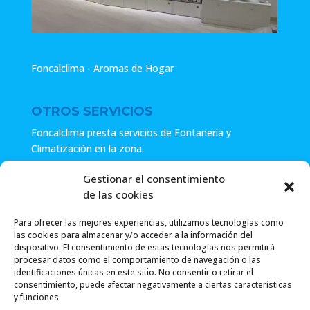
Foncalclima - Aromas de Hogar
OTROS SERVICIOS
Foncalclima presta servicios de Fontanería y
Climatización en la zona.
Especialistas en sistemas de Osmosis.
Gestionar el consentimiento
de las cookies
Pide presupuesto sin compromiso o llámanos y haz tu
consulta.
Para ofrecer las mejores experiencias, utilizamos tecnologías como
las cookies para almacenar y/o acceder a la información del
dispositivo. El consentimiento de estas tecnologías nos permitirá
procesar datos como el comportamiento de navegación o las
identificaciones únicas en este sitio. No consentir o retirar el
consentimiento, puede afectar negativamente a ciertas características
y funciones.