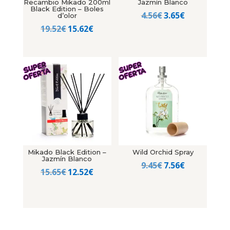
Recambio Mikado 200ml
Jazmín Blanco
Black Edition – Boles
El
El
4.56
€
3.65
€
d’olor
El
El
precio
precio
19.52
€
15.62
€
precio
precio
original
actual
original
actual
era:
es:
era:
es:
4.56€.
3.65€.
19.52€.
15.62€.
Mikado Black Edition –
Wild Orchid Spray
Jazmín Blanco
El
El
9.45
€
7.56
€
El
El
15.65
€
12.52
€
precio
precio
precio
precio
original
actual
original
actual
era:
es:
era:
es:
9.45€.
7.56€.
15.65€.
12.52€.