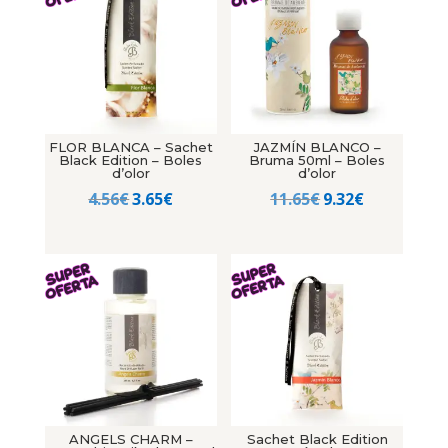
FLOR BLANCA – Sachet
JAZMÍN BLANCO –
Black Edition – Boles
Bruma 50ml – Boles
d’olor
d’olor
El
El
El
El
4.56
€
3.65
€
11.65
€
9.32
€
precio
precio
precio
precio
original
actual
original
actual
era:
es:
era:
es:
4.56€.
3.65€.
11.65€.
9.32€.
ANGELS CHARM –
Sachet Black Edition