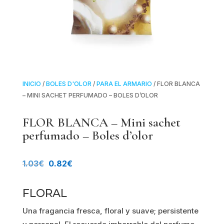
INICIO
/
BOLES D'OLOR
/
PARA EL ARMARIO
/ FLOR BLANCA
– MINI SACHET PERFUMADO – BOLES D’OLOR
FLOR BLANCA – Mini sachet
perfumado – Boles d’olor
El
El
1.03
€
0.82
€
precio
precio
FLORAL
original
actual
Una fragancia fresca, floral y suave; persistente
era:
es: