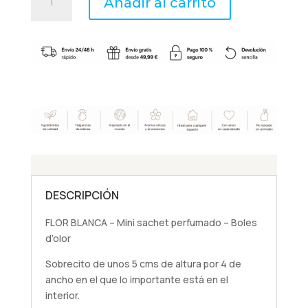
Añadir al carrito
BLANCA
-
Mini
sachet
perfumado
-
Boles
d'olor
cantidad
DESCRIPCIÓN
FLOR BLANCA – Mini sachet perfumado – Boles
d’olor
Sobrecito de unos 5 cms de altura por 4 de
ancho en el que lo importante está en el
interior.