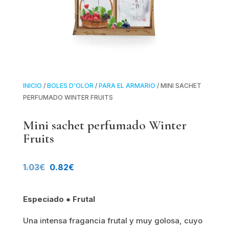
INICIO
/
BOLES D'OLOR
/
PARA EL ARMARIO
/ MINI SACHET
PERFUMADO WINTER FRUITS
Mini sachet perfumado Winter
Fruits
El
El
1.03
€
0.82
€
precio
precio
Especiado ● Frutal
original
actual
Una intensa fragancia frutal y muy golosa, cuyo
era:
es: