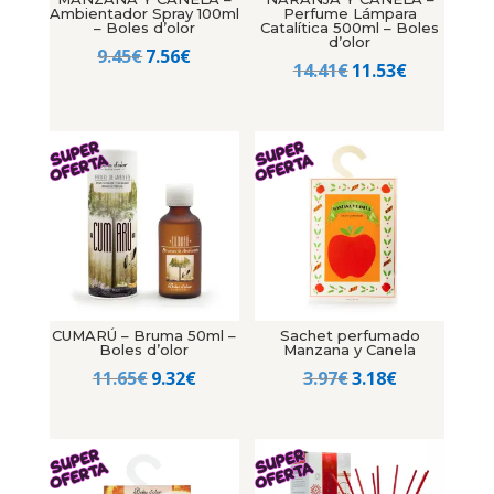
Ambientador Spray 100ml
Perfume Lámpara
– Boles d’olor
Catalítica 500ml – Boles
d’olor
El
El
9.45
€
7.56
€
El
El
14.41
€
11.53
€
precio
precio
precio
precio
original
actual
original
actual
era:
es:
era:
es:
9.45€.
7.56€.
14.41€.
11.53€.
CUMARÚ – Bruma 50ml –
Sachet perfumado
Boles d’olor
Manzana y Canela
El
El
El
El
11.65
€
9.32
€
3.97
€
3.18
€
precio
precio
precio
precio
original
actual
original
actual
era:
es:
era:
es:
11.65€.
9.32€.
3.97€.
3.18€.