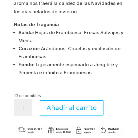
aroma nos traerá la calidez de las Navidades en
1.03€.
0.82€.
los días helados de invierno.
Notas de fragancia
Salida:
Hojas de Frambuesa, Fresas Salvajes y
Menta.
Corazón:
Arándanos, Ciruelas y explosión de
Frambuesas.
Fondo:
Ligeramente especiado a Jengibre y
Pimienta e infinito a Frambuesas.
13 disponibles
Mini
Añadir al carrito
sachet
perfumado
Winter
Fruits
cantidad