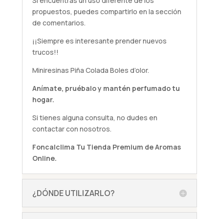
Si encuentras un uso diferente de los
propuestos, puedes compartirlo en la sección
de comentarios.
¡¡Siempre es interesante prender nuevos
trucos!!
Miniresinas Piña Colada Boles d’olor.
Anímate,
pruébalo
y mantén perfumado tu
hogar.
Si tienes alguna
consulta
, no dudes en
contactar con nosotros.
Foncalclima
Tu Tienda Premium de Aromas
Online.
¿DÓNDE UTILIZARLO?