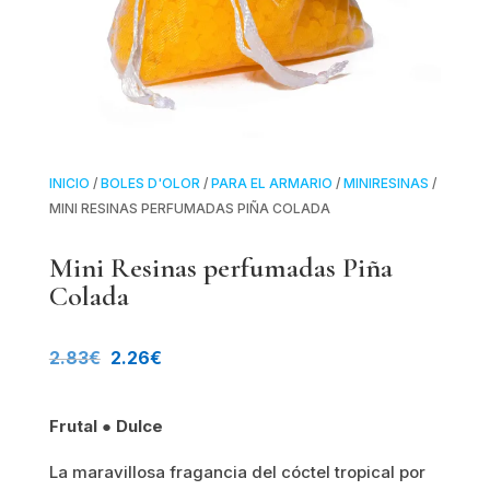
INICIO
/
BOLES D'OLOR
/
PARA EL ARMARIO
/
MINIRESINAS
/
MINI RESINAS PERFUMADAS PIÑA COLADA
Mini Resinas perfumadas Piña
Colada
El
El
2.83
€
2.26
€
precio
precio
Frutal ● Dulce
original
actual
La maravillosa fragancia del cóctel tropical por
era:
es: