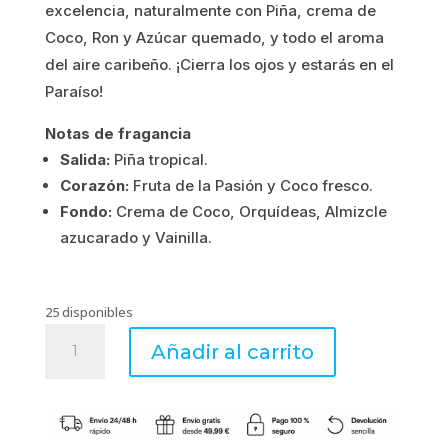
excelencia, naturalmente con Piña, crema de
2.83€.
2.26€.
Coco, Ron y Azúcar quemado, y todo el aroma
del aire caribeño. ¡Cierra los ojos y estarás en el
Paraíso!
Notas de fragancia
Salida:
Piña tropical.
Corazón:
Fruta de la Pasión y Coco fresco.
Fondo:
Crema de Coco, Orquídeas, Almizcle
azucarado y Vainilla.
25 disponibles
Mini
Añadir al carrito
Resinas
perfumadas
Piña
Colada