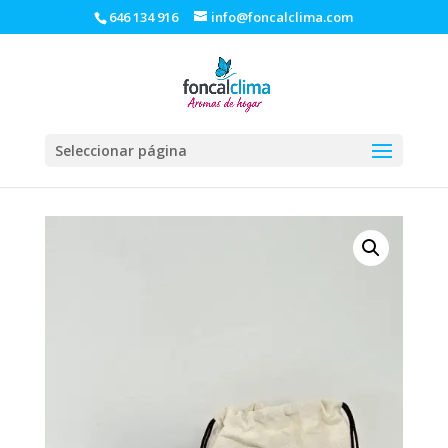
646 134 916
info@foncalclima.com
Seleccionar página