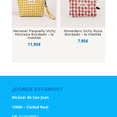
Neceser Pequeño Vichy
Monedero Vichy Rosa
Mostaza Bordado – la
Bordado – la matilda
matilda
7.95
€
11.95
€
¿DÓNDE ESTAMOS?
Alcázar de San Juan
13600 – Ciudad Real
CIF:
B13538897