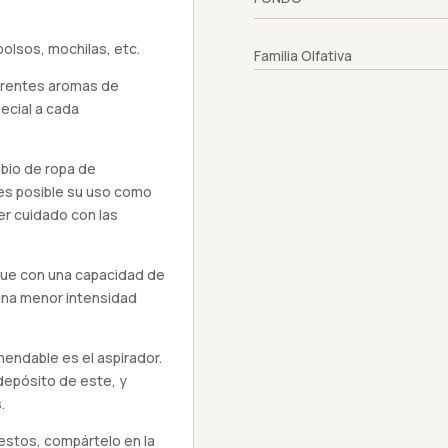
bolsos, mochilas, etc.
Familia Olfativa
ferentes aromas de
ecial a cada
mbio de ropa de
es posible su uso como
r cuidado con las
nque con una capacidad de
una menor intensidad
ndable es el aspirador.
depósito de este, y
.
estos, compártelo en la