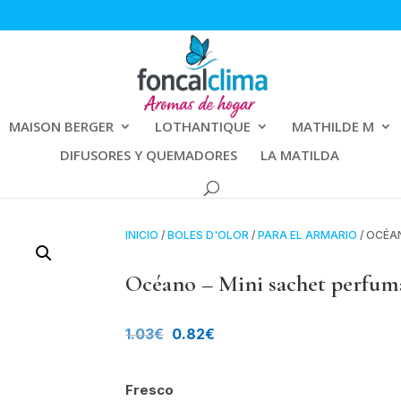
MAISON BERGER
LOTHANTIQUE
MATHILDE M
DIFUSORES Y QUEMADORES
LA MATILDA
INICIO
/
BOLES D'OLOR
/
PARA EL ARMARIO
/ OCÉA
Océano – Mini sachet perfuma
El
El
1.03
€
0.82
€
precio
precio
Fresco
original
actual