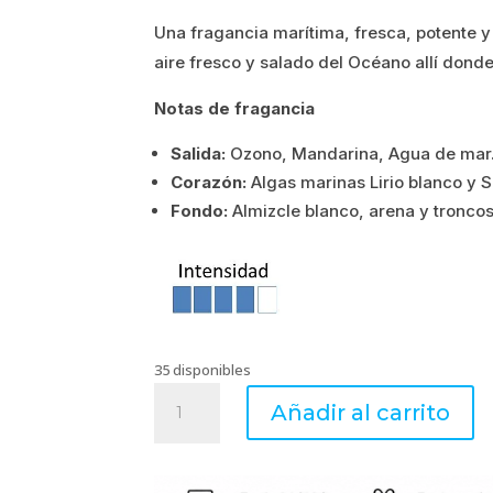
Una fragancia marítima, fresca, potente y d
era:
es:
aire fresco y salado del Océano allí donde
1.03€.
0.82€.
Notas de fragancia
Salida:
Ozono, Mandarina, Agua de mar
Corazón:
Algas marinas Lirio blanco y S
Fondo:
Almizcle blanco, arena y tronc
35 disponibles
Océano
Añadir al carrito
-
Mini
sachet