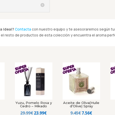
a ideal?
Contacta
con nuestro equipo y te asesoraremos según tus
el resto de productos de esta colección y encuentra el aroma perfe
Yuzu, Pomelo Rosa y
Aceite de Oliva(Huile
Cedro – Mikado
d’Olive) Spray
El
El
El
El
29.99
€
23.99
€
9.45
€
7.56
€