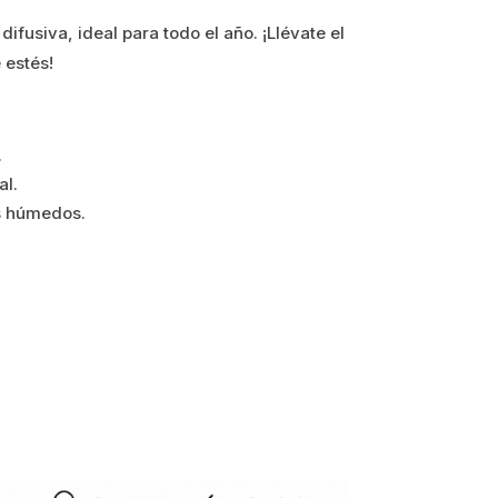
ifusiva, ideal para todo el año. ¡Llévate el
 estés!
.
al.
os húmedos.