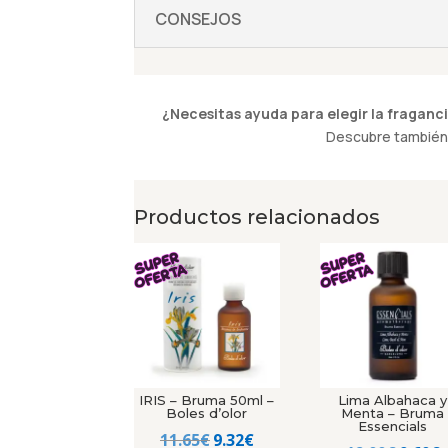
CONSEJOS
¿Necesitas ayuda para elegir la fraganci
Descubre también 
Productos relacionados
IRIS – Bruma 50ml –
Lima Albahaca y
Boles d’olor
Menta – Bruma
Essencials
El
El
11.65
€
9.32
€