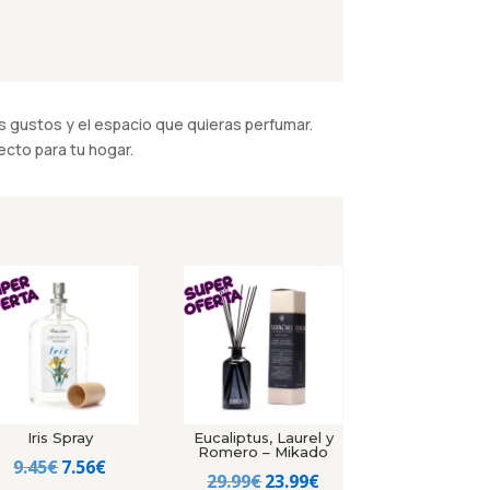
 gustos y el espacio que quieras perfumar.
cto para tu hogar.
Iris Spray
Eucaliptus, Laurel y
Romero – Mikado
El
El
9.45
€
7.56
€
El
El
29.99
€
23.99
€