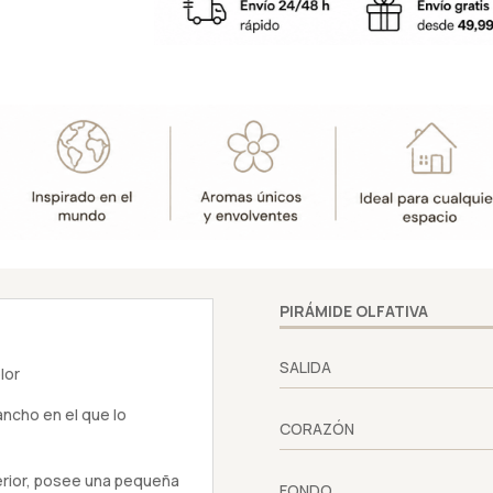
perfumado
-
Boles
d'olor
cantidad
PIRÁMIDE OLFATIVA
SALIDA
lor
ancho en el que lo
CORAZÓN
terior, posee una pequeña
FONDO