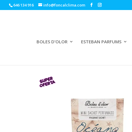
646 134 916
info@foncalclima.com
BOLES D’OLOR
ESTEBAN PARFUMS