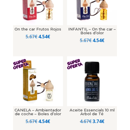
On the car Frutos Rojos
INFANTIL – On the car –
Boles d’olor
El
El
5.67
€
4.54
€
El
El
5.67
€
4.54
€
precio
precio
precio
precio
original
actual
original
actual
era:
es:
era:
es:
5.67€.
4.54€.
5.67€.
4.54€.
CANELA – Ambientador
Aceite Essencials 10 ml
de coche – Boles d’olor
Arbol de Té
El
El
El
El
5.67
€
4.54
€
4.67
€
3.74
€
precio
precio
precio
precio