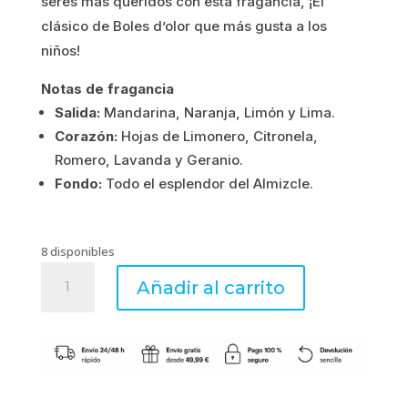
seres más queridos con esta fragancia, ¡El
5.67€.
4.54€.
clásico de Boles d’olor que más gusta a los
niños!
Notas de fragancia
Salida:
Mandarina, Naranja, Limón y Lima.
Corazón:
Hojas de Limonero, Citronela,
Romero, Lavanda y Geranio.
Fondo:
Todo el esplendor del Almizcle.
8 disponibles
On
Añadir al carrito
the
car
Gardenia
cantidad