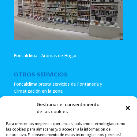
Foncalclima - Aromas de Hogar
OTROS SERVICIOS
Foncalclima presta servicios de Fontanería y
Climatización en la zona.
Especialistas en sistemas de Osmosis.
Gestionar el consentimiento
de las cookies
Pide presupuesto sin compromiso o llámanos y haz tu
consulta.
Para ofrecer las mejores experiencias, utilizamos tecnologías como
las cookies para almacenar y/o acceder a la información del
dispositivo. El consentimiento de estas tecnologías nos permitirá