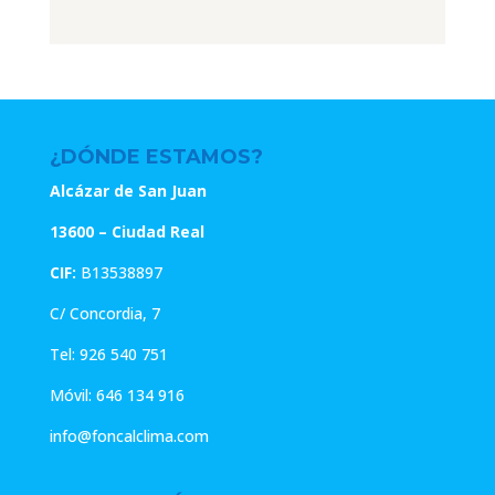
original
actual
original
actual
era:
es:
era:
es:
5.67€.
4.54€.
4.67€.
3.74€.
¿DÓNDE ESTAMOS?
Alcázar de San Juan
13600 – Ciudad Real
CIF:
B13538897
C/ Concordia, 7
Tel:
926 540 751
Móvil:
646 134 916
info@foncalclima.com