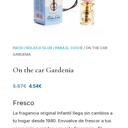
INICIO
/
BOLES D'OLOR
/
PARA EL COCHE
/ ON THE CAR
GARDENIA
On the car Gardenia
El
El
5.67
€
4.54
€
precio
precio
Fresco
original
actual
La fragancia original Infantil llega sin cambios a
era:
es:
tu hogar desde 1980. Envuelve de frescor a tus