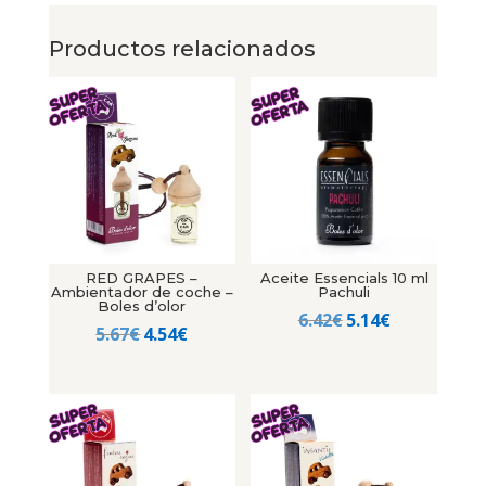
Productos relacionados
RED GRAPES –
Aceite Essencials 10 ml
Ambientador de coche –
Pachuli
Boles d’olor
El
El
6.42
€
5.14
€
El
El
5.67
€
4.54
€
precio
precio
precio
precio
original
actual
original
actual
era:
es:
era:
es:
6.42€.
5.14€.
5.67€.
4.54€.