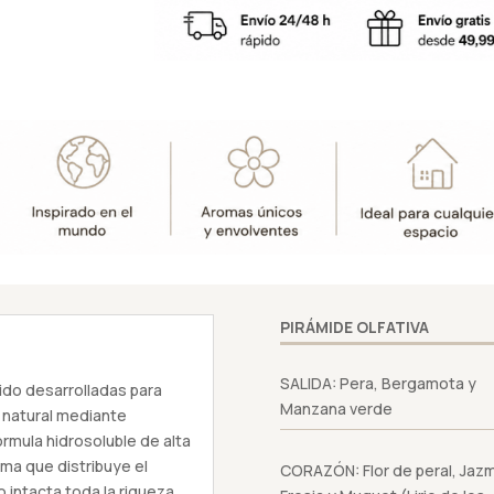
50
ml
-
Boles
d'olor
cantidad
PIRÁMIDE OLFATIVA
SALIDA: Pera, Bergamota y
ido desarrolladas para
Manzana verde
 natural mediante
órmula hidrosoluble de alta
ma que distribuye el
CORAZÓN: Flor de peral, Jazm
intacta toda la riqueza