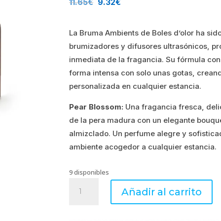
11.65
€
9.32
€
precio
precio
La Bruma Ambients de Boles d’olor ha sid
original
actual
brumizadores y difusores ultrasónicos, p
era:
es:
inmediata de la fragancia. Su fórmula co
forma intensa con solo unas gotas, crean
11.65€.
9.32€.
personalizada en cualquier estancia.
Pear Blossom:
Una fragancia fresca, del
de la pera madura con un elegante bouque
almizclado. Un perfume alegre y sofistica
ambiente acogedor a cualquier estancia.
9 disponibles
Bruma
Añadir al carrito
Ambients
Pear
Blossom