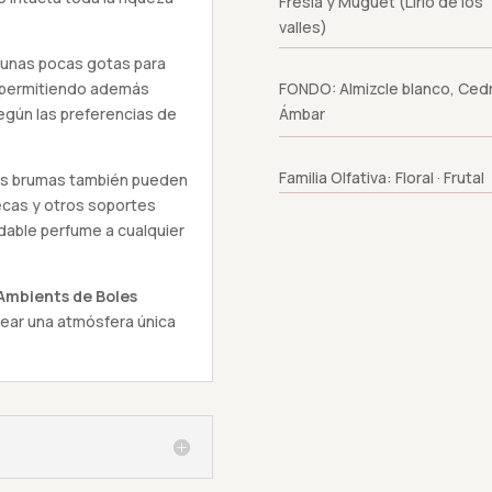
Fresia y Muguet (Lirio de los
valles)
 unas pocas gotas para
, permitiendo además
FONDO: Almizcle blanco, Ced
según las preferencias de
Ámbar
Familia Olfativa: Floral · Frutal
tas brumas también pueden
secas y otros soportes
dable perfume a cualquier
Ambients de Boles
rear una atmósfera única