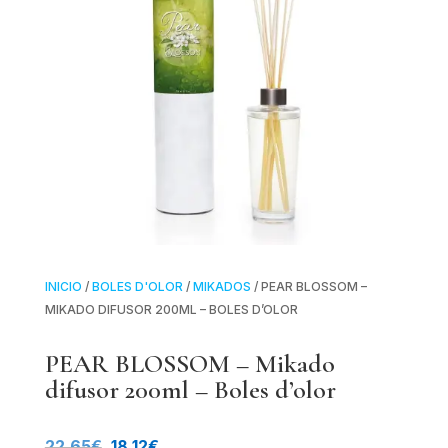
INICIO
/
BOLES D'OLOR
/
MIKADOS
/ PEAR BLOSSOM –
MIKADO DIFUSOR 200ML – BOLES D’OLOR
PEAR BLOSSOM – Mikado
difusor 200ml – Boles d’olor
El
El
22.65
€
18.12
€