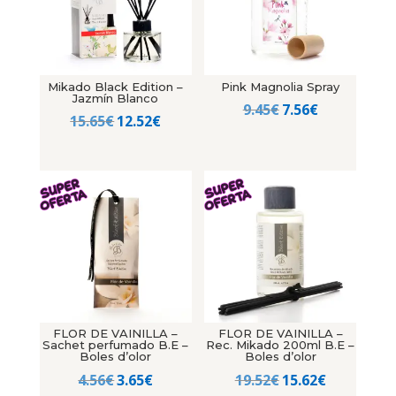
Mikado Black Edition –
Pink Magnolia Spray
Jazmín Blanco
El
El
9.45
€
7.56
€
El
El
15.65
€
12.52
€
precio
precio
precio
precio
original
actual
original
actual
era:
es:
era:
es:
9.45€.
7.56€.
15.65€.
12.52€.
FLOR DE VAINILLA –
FLOR DE VAINILLA –
Sachet perfumado B.E –
Rec. Mikado 200ml B.E –
Boles d’olor
Boles d’olor
El
El
El
El
4.56
€
3.65
€
19.52
€
15.62
€