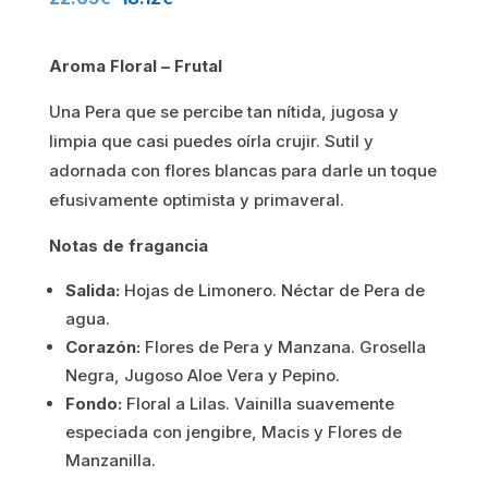
precio
precio
Aroma Floral – Frutal
original
actual
Una Pera que se percibe tan nítida, jugosa y
era:
es:
limpia que casi puedes oírla crujir. Sutil y
22.65€.
18.12€.
adornada con flores blancas para darle un toque
efusivamente optimista y primaveral.
Notas de fragancia
Salida:
Hojas de Limonero. Néctar de Pera de
agua.
Corazón:
Flores de Pera y Manzana. Grosella
Negra, Jugoso Aloe Vera y Pepino.
Fondo:
Floral a Lilas. Vainilla suavemente
especiada con jengibre, Macis y Flores de
Manzanilla.