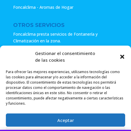
Foncalclima - Aromas de Hogar
OTROS SERVICIOS
Foncalclima presta servicios de Fontanería y
Climatización en la zona.
Especialistas en sistemas de Osmosis.
Gestionar el consentimiento
de las cookies
Pide presupuesto sin compromiso o llámanos y haz tu
consulta.
Para ofrecer las mejores experiencias, utilizamos tecnologías como
las cookies para almacenar y/o acceder a la información del
dispositivo. El consentimiento de estas tecnologías nos permitirá
procesar datos como el comportamiento de navegación o las
identificaciones únicas en este sitio. No consentir o retirar el
consentimiento, puede afectar negativamente a ciertas características
y funciones.
Foncalclima 2018 |
Política de Privacidad
|
Envío
Aceptar
Gratuito a partir de 49.99€
|