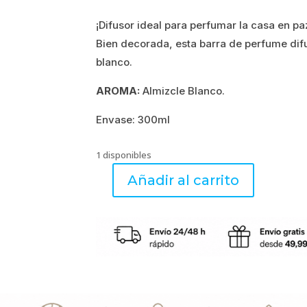
¡Difusor ideal para perfumar la casa en pa
Bien decorada, esta barra de perfume di
blanco.
AROMA:
Almizcle Blanco.
Envase: 300ml
1 disponibles
Añadir al carrito
QUE
DE
L'AMOUR
-
Palitos
de
Perfume
300ml