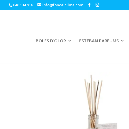
646 134 916
info@foncalclima.com
BOLES D’OLOR
ESTEBAN PARFUMS