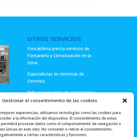
era:
es:
22.65€.
18.12€.
22.65€.
18.12€.
OTROS SERVICIOS
Foncalclima presta servicios de
Fontanería y Climatización en la
zona.
Especialistas en sistemas de
Osmosis.
Pide presupuesto sin compromiso
o llámanos y haz tu consulta.
Gestionar el consentimiento de las cookies
ar
s mejores experiencias, utilizamos tecnologías como las cookies para
ceder a la información del dispositivo. El consentimiento de estas
 permitirá procesar datos como el comportamiento de navegación o
ones únicas en este sitio. No consentir o retirar el consentimiento,
gativamente a ciertas características y funciones.