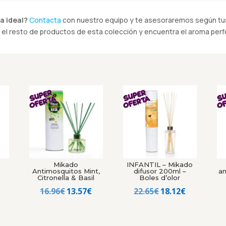
a ideal?
Contacta
con nuestro equipo y te asesoraremos según tus
el resto de productos de esta colección y encuentra el aroma perfe
Mikado
INFANTIL – Mikado
Antimosquitos Mint,
difusor 200ml –
a
Citronella & Basil
Boles d’olor
El
El
El
El
El
16.96
€
13.57
€
22.65
€
18.12
€
precio
precio
precio
precio
precio
al
actual
original
actual
original
actual