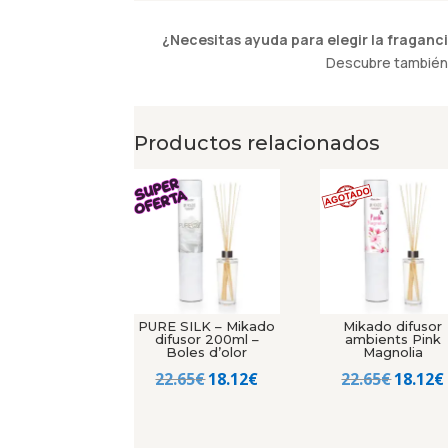
¿Necesitas ayuda para elegir la fraganci
Descubre también 
Productos relacionados
PURE SILK – Mikado
Mikado difusor
difusor 200ml –
ambients Pink
Boles d’olor
Magnolia
El
El
El
22.65
€
18.12
€
22.65
€
18.12
€
precio
precio
precio
original
actual
origin