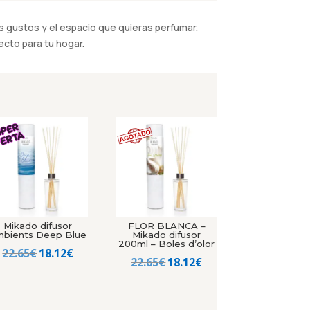
 gustos y el espacio que quieras perfumar.
cto para tu hogar.
Mikado difusor
FLOR BLANCA –
mbients Deep Blue
Mikado difusor
200ml – Boles d’olor
El
El
22.65
€
18.12
€
El
El
22.65
€
18.12
€
precio
precio
precio
precio
original
actual
original
actual
era:
es: