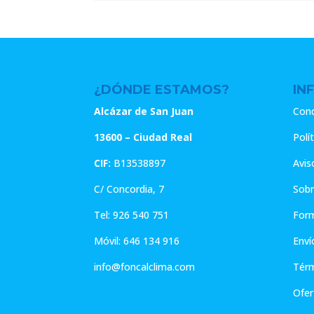
era:
es:
era:
22.65€.
18.12€.
22.65€.
¿DÓNDE ESTAMOS?
IN
Alcázar de San Juan
Cond
13600 – Ciudad Real
Polí
CIF:
B13538897
Avis
C/ Concordia, 7
Sobr
Tel:
926 540 751
For
Móvil:
646 134 916
Enví
info@foncalclima.com
Térm
Ofer